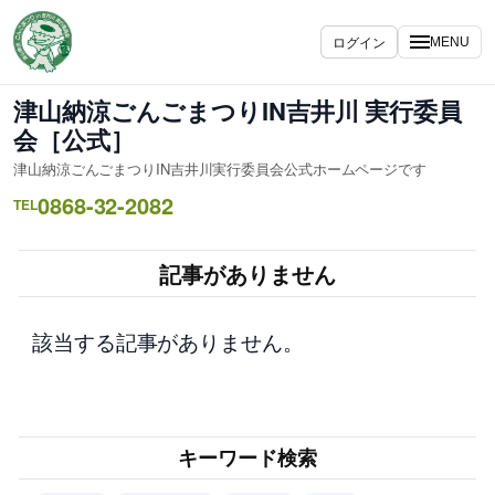
内
容
ログイン
MENU
を
ス
津山納涼ごんごまつりIN吉井川 実行委員
キ
会［公式］
ッ
津山納涼ごんごまつりIN吉井川実行委員会公式ホームページです
プ
0868-32-2082
TEL
記事がありません
該当する記事がありません。
キーワード検索