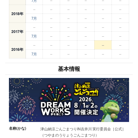
7月
–
–
–
–
–
–
–
–
–
–
–
2018年
7月
–
–
–
–
–
–
–
–
–
–
–
2017年
7月
–
–
–
–
–
–
–
–
–
–
–
2016年
7月
–
–
–
–
–
基本情報
名称(かな)
津山納涼ごんごまつりIN吉井川 実行委員会［公式］
（つやまのうりょうごんごまつり）