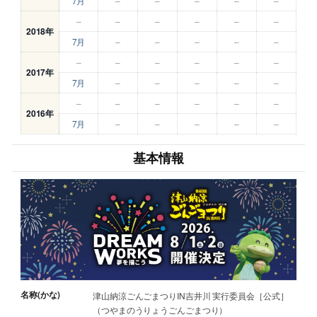
7月
–
–
–
–
–
–
–
–
–
–
–
2018年
7月
–
–
–
–
–
–
–
–
–
–
–
2017年
7月
–
–
–
–
–
–
–
–
–
–
–
2016年
7月
–
–
–
–
–
基本情報
名称(かな)
津山納涼ごんごまつりIN吉井川 実行委員会［公式］
（つやまのうりょうごんごまつり）