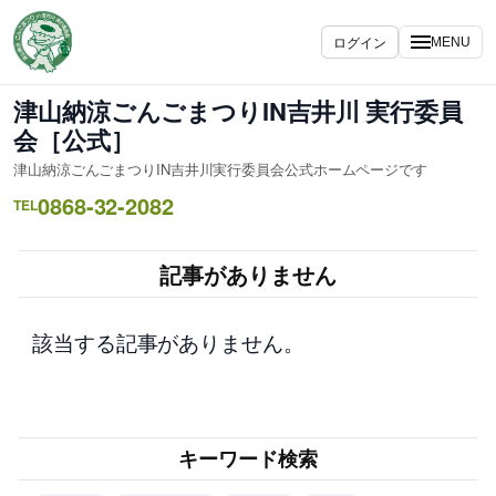
内
容
ログイン
MENU
を
ス
津山納涼ごんごまつりIN吉井川 実行委員
キ
会［公式］
ッ
津山納涼ごんごまつりIN吉井川実行委員会公式ホームページです
プ
0868-32-2082
TEL
記事がありません
該当する記事がありません。
キーワード検索