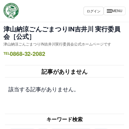
内
容
ログイン
MENU
を
ス
津山納涼ごんごまつりIN吉井川 実行委員
キ
会［公式］
ッ
津山納涼ごんごまつりIN吉井川実行委員会公式ホームページです
プ
0868-32-2082
TEL
記事がありません
該当する記事がありません。
キーワード検索