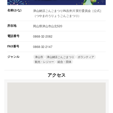
名称(かな)
津山納涼ごんごまつりIN吉井川 実行委員会［公式］
（つやまのうりょうごんごまつり）
所在地
岡山県津山市山北520
電話番号
0868-32-2082
FAX番号
0868-32-2147
ジャンル
津山市
津山納涼ごんごまつり
ボランティア
観光・レジャー
組合・団体
アクセス