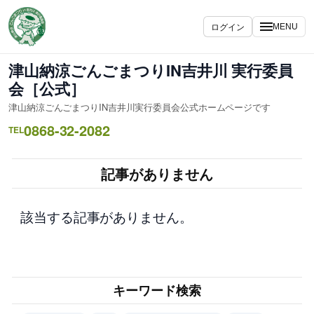
内
容
ログイン
MENU
を
ス
津山納涼ごんごまつりIN吉井川 実行委員
キ
会［公式］
ッ
津山納涼ごんごまつりIN吉井川実行委員会公式ホームページです
プ
0868-32-2082
TEL
記事がありません
該当する記事がありません。
キーワード検索