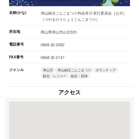
名称(かな)
津山納涼ごんごまつりIN吉井川 実行委員会［公式］
（つやまのうりょうごんごまつり）
所在地
岡山県津山市山北520
電話番号
0868-32-2082
FAX番号
0868-32-2147
ジャンル
津山市
津山納涼ごんごまつり
ボランティア
観光・レジャー
組合・団体
アクセス