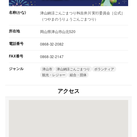
名称(かな)
津山納涼ごんごまつりIN吉井川 実行委員会［公式］
（つやまのうりょうごんごまつり）
所在地
岡山県津山市山北520
電話番号
0868-32-2082
FAX番号
0868-32-2147
ジャンル
津山市
津山納涼ごんごまつり
ボランティア
観光・レジャー
組合・団体
アクセス