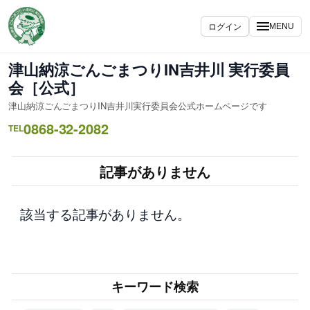
内
容
ログイン
MENU
を
ス
津山納涼ごんごまつりIN吉井川 実行委員
キ
会［公式］
ッ
津山納涼ごんごまつりIN吉井川実行委員会公式ホームページです
プ
0868-32-2082
TEL
記事がありません
該当する記事がありません。
キーワード検索