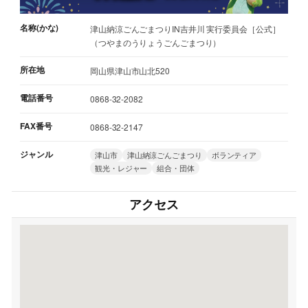
名称(かな)
津山納涼ごんごまつりIN吉井川 実行委員会［公式］
（つやまのうりょうごんごまつり）
所在地
岡山県津山市山北520
電話番号
0868-32-2082
FAX番号
0868-32-2147
ジャンル
津山市
津山納涼ごんごまつり
ボランティア
観光・レジャー
組合・団体
アクセス