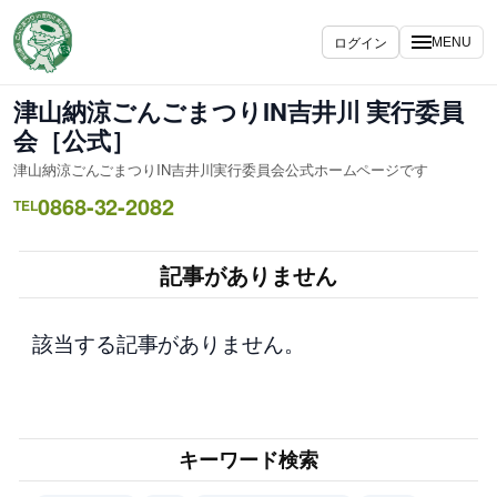
内
容
ログイン
MENU
を
ス
津山納涼ごんごまつりIN吉井川 実行委員
キ
会［公式］
ッ
津山納涼ごんごまつりIN吉井川実行委員会公式ホームページです
プ
0868-32-2082
TEL
記事がありません
該当する記事がありません。
キーワード検索