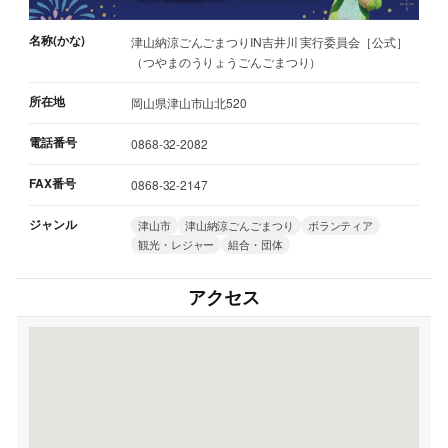
名称(かな)
津山納涼ごんごまつりIN吉井川 実行委員会［公式］
（つやまのうりょうごんごまつり）
所在地
岡山県津山市山北520
電話番号
0868-32-2082
FAX番号
0868-32-2147
ジャンル
津山市
津山納涼ごんごまつり
ボランティア
観光・レジャー
組合・団体
アクセス