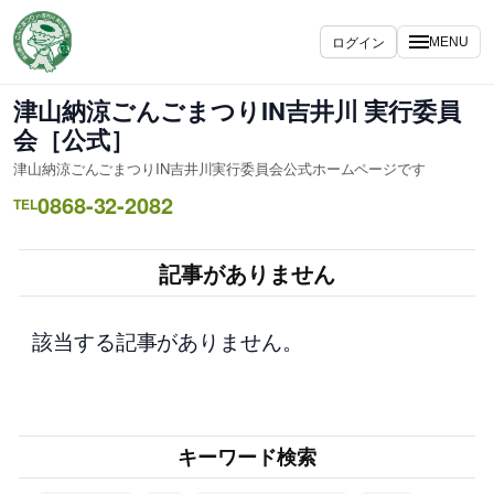
内
容
ログイン
MENU
を
ス
津山納涼ごんごまつりIN吉井川 実行委員
キ
会［公式］
ッ
津山納涼ごんごまつりIN吉井川実行委員会公式ホームページです
プ
0868-32-2082
TEL
記事がありません
該当する記事がありません。
キーワード検索