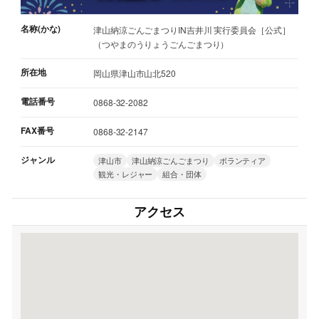
名称(かな)
津山納涼ごんごまつりIN吉井川 実行委員会［公式］
（つやまのうりょうごんごまつり）
所在地
岡山県津山市山北520
電話番号
0868-32-2082
FAX番号
0868-32-2147
ジャンル
津山市
津山納涼ごんごまつり
ボランティア
観光・レジャー
組合・団体
アクセス