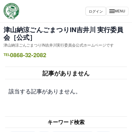
内
容
ログイン
MENU
を
ス
津山納涼ごんごまつりIN吉井川 実行委員
キ
会［公式］
ッ
津山納涼ごんごまつりIN吉井川実行委員会公式ホームページです
プ
0868-32-2082
TEL
記事がありません
該当する記事がありません。
キーワード検索