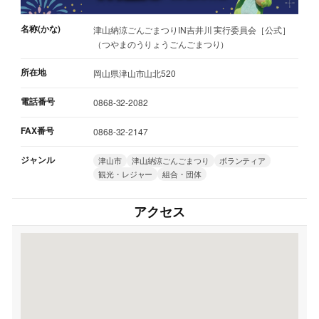
名称(かな)
津山納涼ごんごまつりIN吉井川 実行委員会［公式］
（つやまのうりょうごんごまつり）
所在地
岡山県津山市山北520
電話番号
0868-32-2082
FAX番号
0868-32-2147
ジャンル
津山市
津山納涼ごんごまつり
ボランティア
観光・レジャー
組合・団体
アクセス