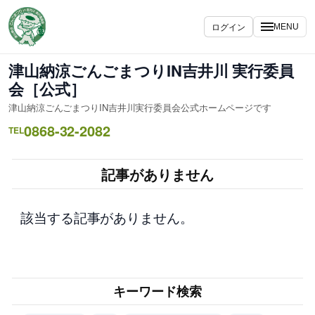
内
容
ログイン
MENU
を
ス
津山納涼ごんごまつりIN吉井川 実行委員
キ
会［公式］
ッ
津山納涼ごんごまつりIN吉井川実行委員会公式ホームページです
プ
0868-32-2082
TEL
記事がありません
該当する記事がありません。
キーワード検索