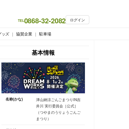
0868-32-2082
ログイン
TEL
グッズ
協賛企業
駐車場
基本情報
名称(かな)
津山納涼ごんごまつりIN吉
井川 実行委員会［公式］
（つやまのうりょうごんご
まつり）