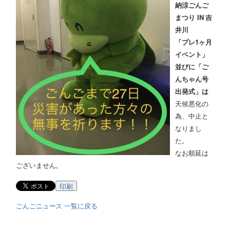
納涼ごんご
まつり IN 吉
井川
「プレ1ヶ月
イベント」
並びに「ご
んちゃん号
出発式」は
天候悪化の
為、中止と
なりまし
た。
なお順延は
ございません。
印刷
ごんごニュース 一覧に戻る