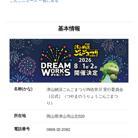
ごんごニュース 一覧に戻る
基本情報
名称(かな)
津山納涼ごんごまつりIN吉井川 実行委員会
［公式］（つやまのうりょうごんごまつ
り）
所在地
岡山県津山市山北520
電話番号
0868-32-2082