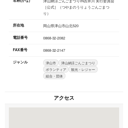
名称(かな)
津山納涼ごんごまつりIN吉井川 実行委員会
［公式］（つやまのうりょうごんごまつ
り）
所在地
岡山県津山市山北520
電話番号
0868-32-2082
FAX番号
0868-32-2147
ジャンル
津山市
津山納涼ごんごまつり
ボランティア
観光・レジャー
組合・団体
アクセス