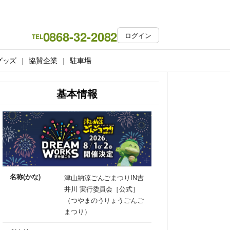
0868-32-2082
ログイン
TEL
グッズ
協賛企業
駐車場
基本情報
名称(かな)
津山納涼ごんごまつりIN吉
井川 実行委員会［公式］
（つやまのうりょうごんご
まつり）