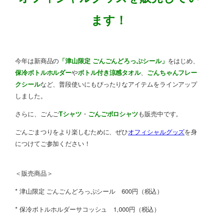
ます！
今年は新商品の
「津山限定 ごんごんどろっぷシール」
をはじめ、
保冷ボトルホルダー
や
ボトル付き涼感タオル
、
ごんちゃんフレー
クシール
など、普段使いにもぴったりなアイテムをラインアップ
しました。
さらに、ごんご
Tシャツ
・
ごんごポロシャツ
も販売中です。
ごんごまつりをより楽しむために、ぜひ
オフィシャルグッズ
を身
につけてご参加ください！
＜販売商品＞
* 津山限定 ごんごんどろっぷシール 600円（税込）
* 保冷ボトルホルダーサコッシュ 1,000円（税込）