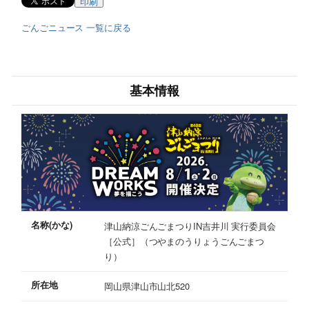
印刷
ごんごニュース 一覧に戻る
基本情報
名称(かな)
津山納涼ごんごまつりIN吉井川 実行委員会
［公式］（つやまのうりょうごんごまつ
り）
所在地
岡山県津山市山北520