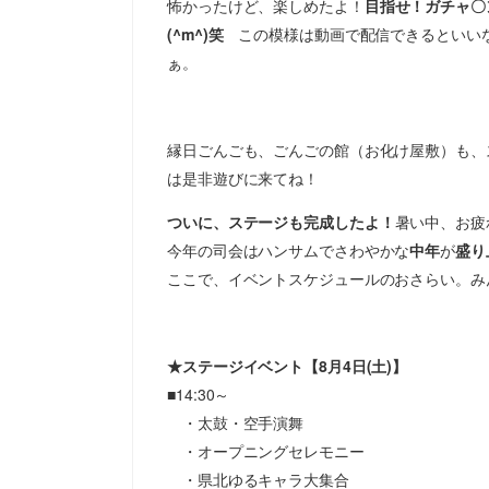
怖かったけど、楽しめたよ！
目指せ！ガチャ〇
(^m^)笑
この模様は動画で配信できるといい
ぁ。
縁日ごんごも、ごんごの館（お化け屋敷）も、
は是非遊びに来てね！
ついに、ステージも完成したよ！
暑い中、お疲
今年の司会はハンサムでさわやかな
中年
が
盛り
ここで、イベントスケジュールのおさらい。み
★ステージイベント【8月4日(土)】
■14:30～
・太鼓・空手演舞
・オープニングセレモニー
・県北ゆるキャラ大集合