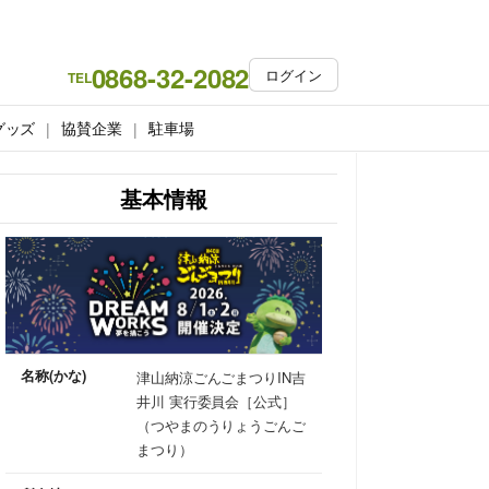
0868-32-2082
ログイン
TEL
グッズ
協賛企業
駐車場
基本情報
名称(かな)
津山納涼ごんごまつりIN吉
井川 実行委員会［公式］
（つやまのうりょうごんご
まつり）