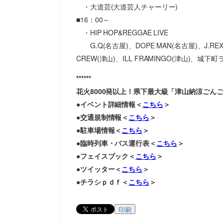
・大道芸(大道芸人チャーリー)
■16：00～
・HIP HOP&REGGAE LIVE
G.Q(名古屋)、DOPE MAN(名古屋)、J.R
CREW(津山)、ILL FRAMINGO(津山)、城下
******
花火8000発以上！県下最大級「津山納涼ごん
●イベント詳細情報＜
こちら
＞
●交通規制情報＜
こちら
＞
●駐車場情報＜
こちら
＞
●臨時列車・バス運行表＜
こちら
＞
●フェイスブック＜
こちら
＞
●ツイッター＜
こちら
＞
●チラシｐｄｆ＜
こちら
＞
印刷