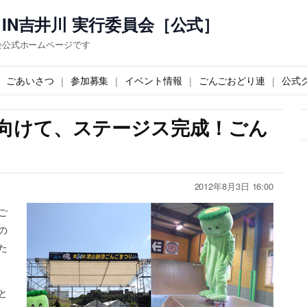
IN吉井川 実行委員会［公式］
会公式ホームページです
ごあいさつ
参加募集
イベント情報
ごんごおどり連
公式
向けて、ステージス完成！ごん
2012年8月3日 16:00
ご
の
た
と