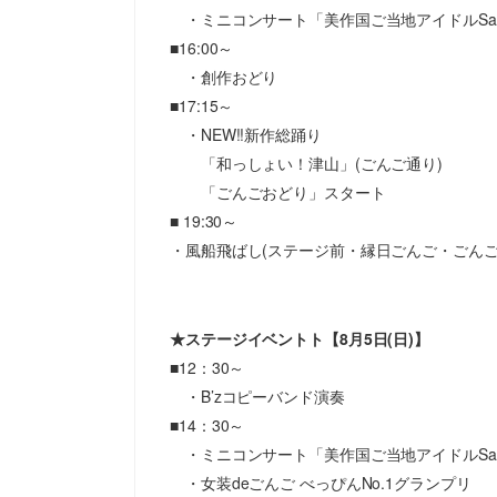
・ミニコンサート「美作国ご当地アイドルSaku
■16:00～
・創作おどり
■17:15～
・NEW!!新作総踊り
「和っしょい！津山」(ごんご通り)
「ごんごおどり」スタート
■ 19:30～
・風船飛ばし(ステージ前・縁日ごんご・ごんご
★ステージイベントト【8月5日(日)】
■12：30～
・B’zコピーバンド演奏
■14：30～
・ミニコンサート「美作国ご当地アイドルSaku
・女装deごんご べっぴんNo.1グランプリ