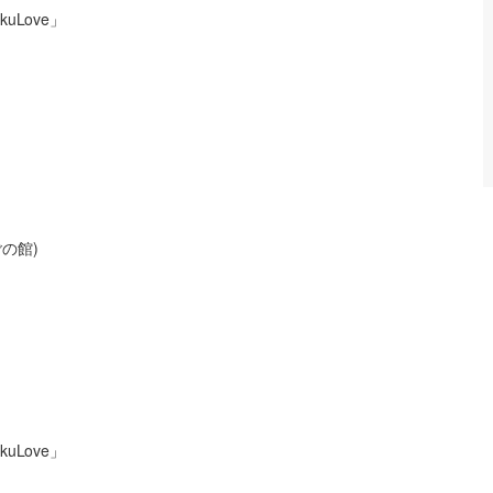
Love」
の館)
Love」