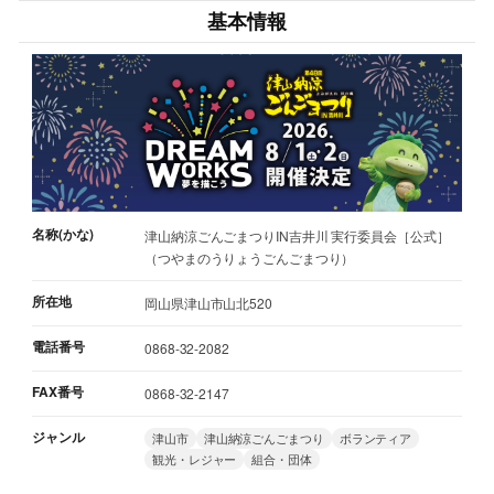
基本情報
名称(かな)
津山納涼ごんごまつりIN吉井川 実行委員会［公式］
（つやまのうりょうごんごまつり）
所在地
岡山県津山市山北520
電話番号
0868-32-2082
FAX番号
0868-32-2147
ジャンル
津山市
津山納涼ごんごまつり
ボランティア
観光・レジャー
組合・団体