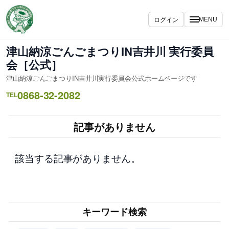
内
容
ログイン
MENU
を
ス
津山納涼ごんごまつりIN吉井川 実行委員
キ
会［公式］
ッ
津山納涼ごんごまつりIN吉井川実行委員会公式ホームページです
プ
0868-32-2082
TEL
記事がありません
該当する記事がありません。
キーワード検索