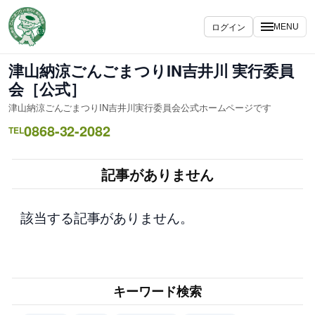
内
容
ログイン
MENU
を
ス
津山納涼ごんごまつりIN吉井川 実行委員
キ
会［公式］
ッ
津山納涼ごんごまつりIN吉井川実行委員会公式ホームページです
プ
0868-32-2082
TEL
記事がありません
該当する記事がありません。
キーワード検索