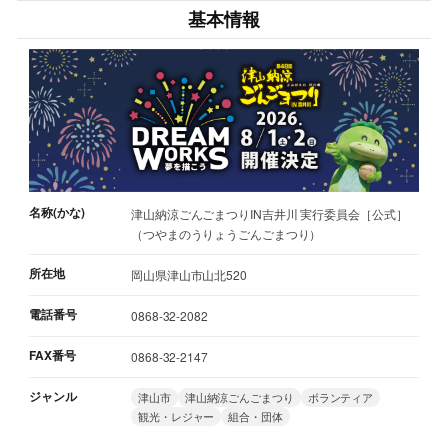
基本情報
名称(かな)
津山納涼ごんごまつりIN吉井川 実行委員会［公式］
（つやまのうりょうごんごまつり）
所在地
岡山県津山市山北520
電話番号
0868-32-2082
FAX番号
0868-32-2147
ジャンル
津山市
津山納涼ごんごまつり
ボランティア
観光・レジャー
組合・団体