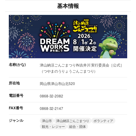
基本情報
名称(かな)
津山納涼ごんごまつりIN吉井川 実行委員会［公式］
（つやまのうりょうごんごまつり）
所在地
岡山県津山市山北520
電話番号
0868-32-2082
FAX番号
0868-32-2147
ジャンル
津山市
津山納涼ごんごまつり
ボランティア
観光・レジャー
組合・団体