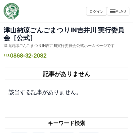
内
容
ログイン
MENU
を
ス
津山納涼ごんごまつりIN吉井川 実行委員
キ
会［公式］
ッ
津山納涼ごんごまつりIN吉井川実行委員会公式ホームページです
プ
0868-32-2082
TEL
記事がありません
該当する記事がありません。
キーワード検索