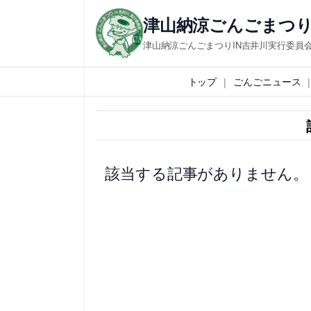
内
津山納涼ごんごまつり
容
津山納涼ごんごまつりIN吉井川実行委員
を
ス
トップ
ごんごニュース
キ
ッ
プ
該当する記事がありません。