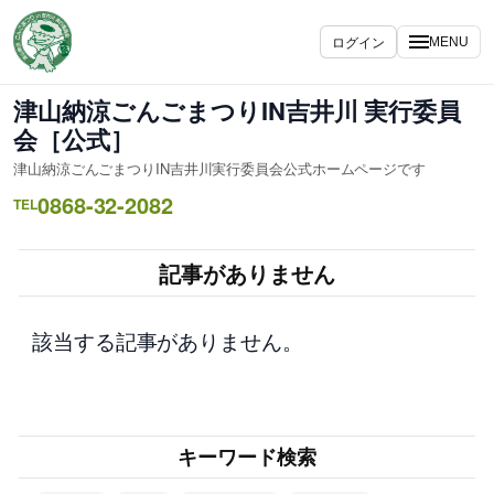
内
容
ログイン
MENU
を
ス
津山納涼ごんごまつりIN吉井川 実行委員
キ
会［公式］
ッ
津山納涼ごんごまつりIN吉井川実行委員会公式ホームページです
プ
0868-32-2082
TEL
記事がありません
該当する記事がありません。
キーワード検索