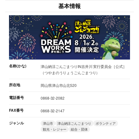
基本情報
名称(かな)
津山納涼ごんごまつりIN吉井川 実行委員会［公式］
（つやまのうりょうごんごまつり）
所在地
岡山県津山市山北520
電話番号
0868-32-2082
FAX番号
0868-32-2147
ジャンル
津山市
津山納涼ごんごまつり
ボランティア
観光・レジャー
組合・団体