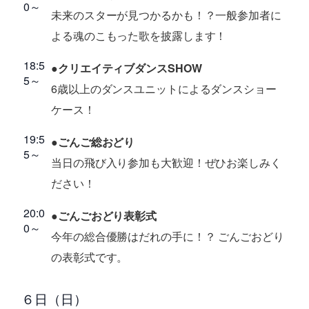
0～
未来のスターが見つかるかも！？一般参加者に
よる魂のこもった歌を披露します！
18:5
●クリエイティブダンスSHOW
5～
6歳以上のダンスユニットによるダンスショー
ケース！
19:5
●ごんご総おどり
5～
当日の飛び入り参加も大歓迎！ぜひお楽しみく
ださい！
20:0
●ごんごおどり表彰式
0～
今年の総合優勝はだれの手に！？ ごんごおどり
の表彰式です。
６日（日）