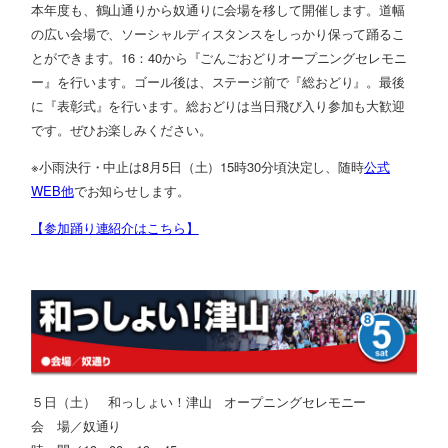
本年度も、鶴山通りから奴通りに会場を移して開催します。道幅
の広い会場で、ソーシャルディスタンスをしっかり保って踊るこ
とができます。16：40から『ごんごおどりオープニングセレモニ
ー』を行います。ゴール後は、ステージ前で『総おどり』。最後
に『表彰式』を行います。総おどりは当日飛び入り参加も大歓迎
です。ぜひお楽しみください。
※小雨決行・中止は8月5日（土）15時30分頃決定し、随時
公式
WEB他
でお知らせします。
【参加踊り連紹介はこちら】
５日（土） 和っしょい！津山 オープニングセレモニー
会 場／奴通り