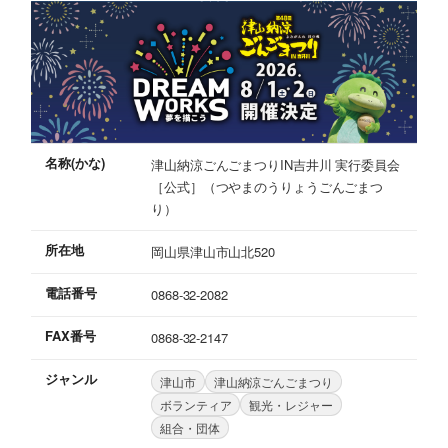
名称(かな)
津山納涼ごんごまつりIN吉井川 実行委員会
［公式］（つやまのうりょうごんごまつ
り）
所在地
岡山県津山市山北520
電話番号
0868-32-2082
FAX番号
0868-32-2147
ジャンル
津山市
津山納涼ごんごまつり
ボランティア
観光・レジャー
組合・団体