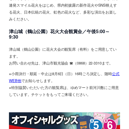
連発スマイル花火をはじめ、県内初披露の新作花火やSNS映えす
る花火、日本伝統の花火、虹色の花火など、多彩な演出をお楽し
みください。
津山城（鶴山公園）花火大会観賞会／午後5:00～
9:30
津山城（鶴山公園）に花火大会の観覧席（有料）をご用意してい
ます。
お問い合わせ先は、津山市観光協会 ☎（0868）22-3310まで。
※小雨決行・順延・中止は8月6日（日）16時ごろ決定し、随時
公式
WEB他
でお知らせします。
※特別協賛いただいた方の観覧席は、ゆめマート前河川敷にご用意
しています。チケットをもってご来場ください。