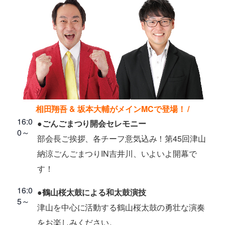
相田翔吾 & 坂本大輔がメインMCで登場！ /
16:0
●ごんごまつり開会セレモニー
0～
部会長ご挨拶、各チーフ意気込み！第45回津山
納涼ごんごまつりIN吉井川、いよいよ開幕で
す！
16:0
●鶴山桜太鼓による和太鼓演技
5～
津山を中心に活動する鶴山桜太鼓の勇壮な演奏
をお楽しみください。