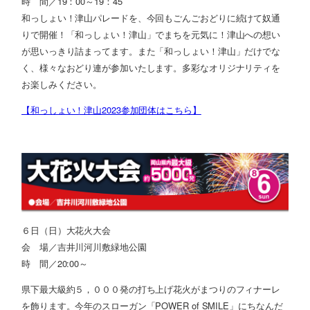
時 間／19：00～19：45
和っしょい！津山パレードを、今回もごんごおどりに続けて奴通
りで開催！「和っしょい！津山」でまちを元気に！津山への想い
が思いっきり詰まってます。また「和っしょい！津山」だけでな
く、様々なおどり連が参加いたします。多彩なオリジナリティを
お楽しみください。
【和っしょい！津山2023参加団体はこちら】
６日（日）大花火大会
会 場／吉井川河川敷緑地公園
時 間／20:00～
県下最大級約５，０００発の打ち上げ花火がまつりのフィナーレ
を飾ります。今年のスローガン「POWER of SMILE」にちなんだ