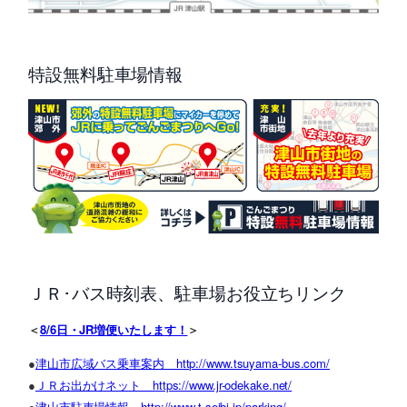
特設無料駐車場情報
ＪＲ･バス時刻表、駐車場お役立ちリンク
＜
8/6日・JR増便いたします！
＞
●
津山市広域バス乗車案内 http://www.tsuyama-bus.com/
●
ＪＲお出かけネット https://www.jr-odekake.net/
●
津山市駐車場情報 http://www.t-seibi.jp/parking/