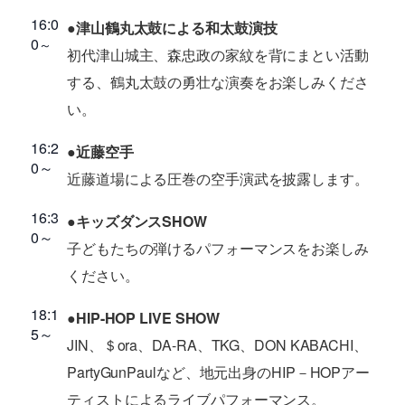
16:0
●津山鶴丸太鼓による和太鼓演技
0
～
初代津山城主、森忠政の家紋を背にまとい活動
する、鶴丸太鼓の勇壮な演奏をお楽しみくださ
い。
16:2
●近藤空手
0～
近藤道場による圧巻の空手演武を披露します。
16:3
●キッズダンスSHOW
0～
子どもたちの弾けるパフォーマンスをお楽しみ
ください。
18:1
●HIP-HOP LIVE SHOW
5～
JIN、＄ora、DA-RA、TKG、DON KABACHI、
PartyGunPaulなど、地元出身のHIP－HOPアー
ティストによるライブパフォーマンス。