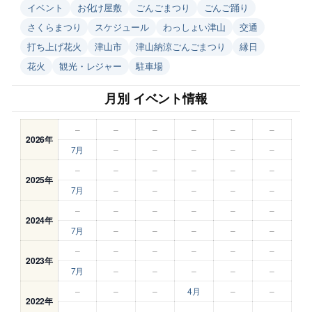
イベント
お化け屋敷
ごんごまつり
ごんご踊り
さくらまつり
スケジュール
わっしょい津山
交通
打ち上げ花火
津山市
津山納涼ごんごまつり
縁日
花火
観光・レジャー
駐車場
月別 イベント情報
–
–
–
–
–
–
2026年
7月
–
–
–
–
–
–
–
–
–
–
–
2025年
7月
–
–
–
–
–
–
–
–
–
–
–
2024年
7月
–
–
–
–
–
–
–
–
–
–
–
2023年
7月
–
–
–
–
–
–
–
–
4月
–
–
2022年
–
–
–
–
–
–