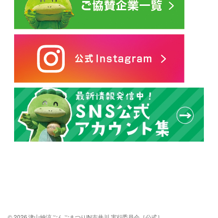
© 2026 津山納涼ごんごまつりIN吉井川 実行委員会［公式］