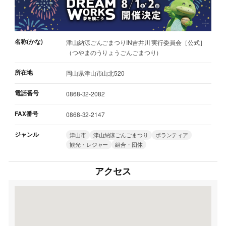
名称(かな)
津山納涼ごんごまつりIN吉井川 実行委員会［公式］
（つやまのうりょうごんごまつり）
所在地
岡山県津山市山北520
電話番号
0868-32-2082
FAX番号
0868-32-2147
ジャンル
津山市
津山納涼ごんごまつり
ボランティア
観光・レジャー
組合・団体
アクセス