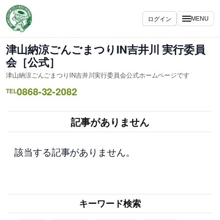
内
容
ログイン
MENU
を
ス
津山納涼ごんごまつりIN吉井川 実行委員
キ
会［公式］
ッ
津山納涼ごんごまつりIN吉井川実行委員会公式ホームページです
プ
0868-32-2082
TEL
記事がありません
該当する記事がありません。
キーワード検索