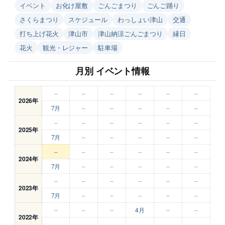
イベント
お化け屋敷
ごんごまつり
ごんご踊り
さくらまつり
スケジュール
わっしょい津山
交通
打ち上げ花火
津山市
津山納涼ごんごまつり
縁日
花火
観光・レジャー
駐車場
月別 イベント情報
–
–
–
–
–
–
2026年
7月
–
–
–
–
–
–
–
–
–
–
–
2025年
7月
–
–
–
–
–
–
–
–
–
–
–
2024年
7月
–
–
–
–
–
–
–
–
–
–
–
2023年
7月
–
–
–
–
–
–
–
–
4月
–
–
2022年
–
–
–
–
–
–