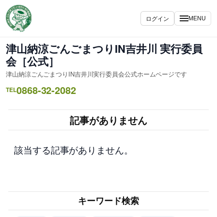
内
容
ログイン
MENU
を
ス
津山納涼ごんごまつりIN吉井川 実行委員
キ
会［公式］
ッ
津山納涼ごんごまつりIN吉井川実行委員会公式ホームページです
プ
0868-32-2082
TEL
記事がありません
該当する記事がありません。
キーワード検索