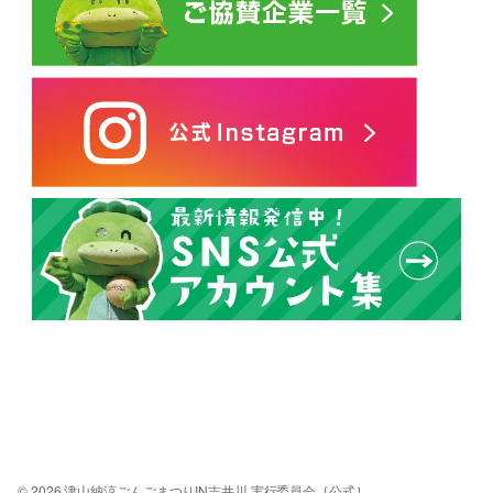
© 2026 津山納涼ごんごまつりIN吉井川 実行委員会［公式］