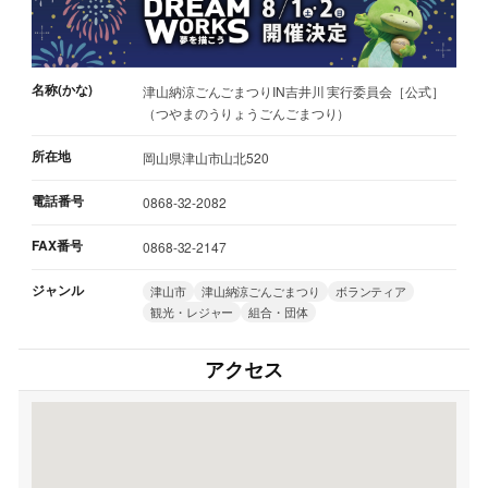
名称(かな)
津山納涼ごんごまつりIN吉井川 実行委員会［公式］
（つやまのうりょうごんごまつり）
所在地
岡山県津山市山北520
電話番号
0868-32-2082
FAX番号
0868-32-2147
ジャンル
津山市
津山納涼ごんごまつり
ボランティア
観光・レジャー
組合・団体
アクセス