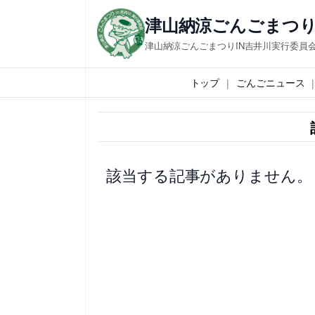
内
津山納涼ごんごまつり
容
津山納涼ごんごまつりIN吉井川実行委員
を
ス
トップ
ごんごニュース
キ
ッ
プ
該当する記事がありません。