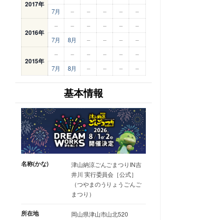
2017年
7月
–
–
–
–
–
–
–
–
–
–
–
2016年
7月
8月
–
–
–
–
–
–
–
–
–
–
2015年
7月
8月
–
–
–
–
基本情報
名称(かな)
津山納涼ごんごまつりIN吉
井川 実行委員会［公式］
（つやまのうりょうごんご
まつり）
所在地
岡山県津山市山北520