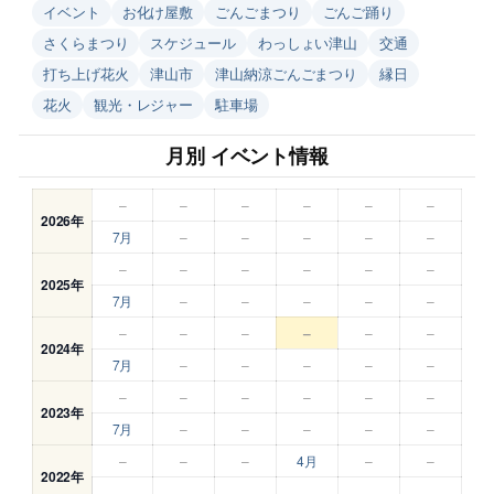
イベント
お化け屋敷
ごんごまつり
ごんご踊り
さくらまつり
スケジュール
わっしょい津山
交通
打ち上げ花火
津山市
津山納涼ごんごまつり
縁日
花火
観光・レジャー
駐車場
月別 イベント情報
–
–
–
–
–
–
2026年
7月
–
–
–
–
–
–
–
–
–
–
–
2025年
7月
–
–
–
–
–
–
–
–
–
–
–
2024年
7月
–
–
–
–
–
–
–
–
–
–
–
2023年
7月
–
–
–
–
–
–
–
–
4月
–
–
2022年
–
–
–
–
–
–