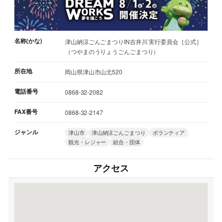
名称(かな)
津山納涼ごんごまつりIN吉井川 実行委員会［公式］
（つやまのうりょうごんごまつり）
所在地
岡山県津山市山北520
電話番号
0868-32-2082
FAX番号
0868-32-2147
ジャンル
津山市
津山納涼ごんごまつり
ボランティア
観光・レジャー
組合・団体
アクセス