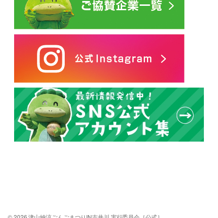
© 2026 津山納涼ごんごまつりIN吉井川 実行委員会［公式］