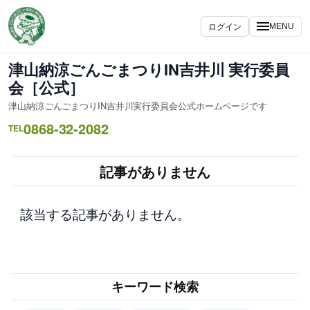
内
容
ログイン
MENU
を
ス
津山納涼ごんごまつりIN吉井川 実行委員
キ
会［公式］
ッ
津山納涼ごんごまつりIN吉井川実行委員会公式ホームページです
プ
0868-32-2082
TEL
記事がありません
該当する記事がありません。
キーワード検索