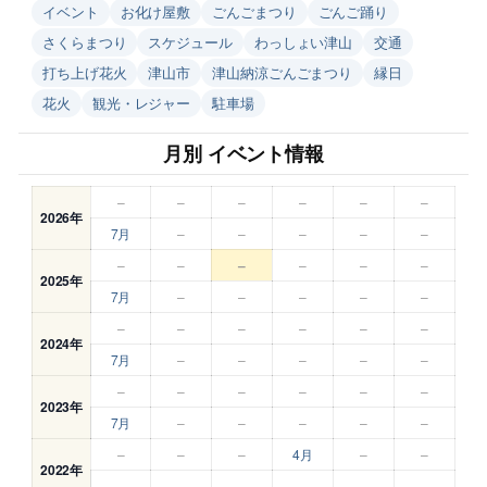
イベント
お化け屋敷
ごんごまつり
ごんご踊り
さくらまつり
スケジュール
わっしょい津山
交通
打ち上げ花火
津山市
津山納涼ごんごまつり
縁日
花火
観光・レジャー
駐車場
月別 イベント情報
–
–
–
–
–
–
2026年
7月
–
–
–
–
–
–
–
–
–
–
–
2025年
7月
–
–
–
–
–
–
–
–
–
–
–
2024年
7月
–
–
–
–
–
–
–
–
–
–
–
2023年
7月
–
–
–
–
–
–
–
–
4月
–
–
2022年
–
–
–
–
–
–