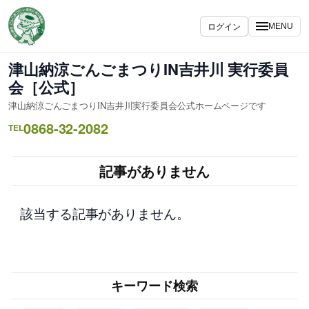
内
容
ログイン
MENU
を
ス
津山納涼ごんごまつりIN吉井川 実行委員
キ
会［公式］
ッ
津山納涼ごんごまつりIN吉井川実行委員会公式ホームページです
プ
0868-32-2082
TEL
記事がありません
該当する記事がありません。
キーワード検索