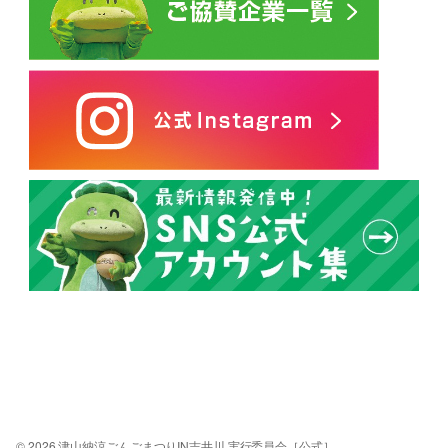
© 2026 津山納涼ごんごまつりIN吉井川 実行委員会［公式］