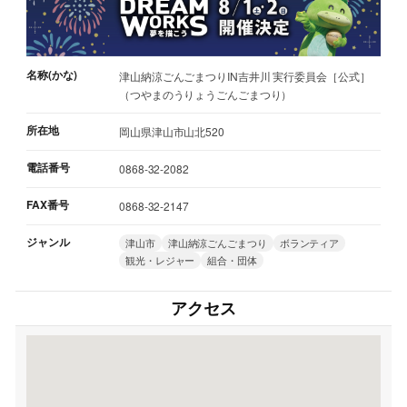
名称(かな)
津山納涼ごんごまつりIN吉井川 実行委員会［公式］
（つやまのうりょうごんごまつり）
所在地
岡山県津山市山北520
電話番号
0868-32-2082
FAX番号
0868-32-2147
ジャンル
津山市
津山納涼ごんごまつり
ボランティア
観光・レジャー
組合・団体
アクセス