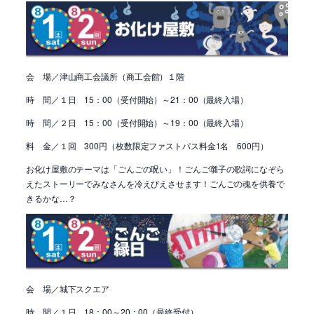
会 場／
津山商工会議所（商工会館）１階
時 間／１日 15：00（受付開始）～21：00（最終入場）
時 間／２日 15：00（受付開始）～19：00（最終入場）
料 金／１回 300円（枚数限定ファストパス料金1名 600円）
お化け屋敷のテーマは「ごんごの呪い」！ごんご囃子の歌詞になぞら
えたストーリーでみなさんを冷えびえさせます！ごんごの魂を供養で
きるかな…？
会 場／
城下スクエア
時 間／１日 18：00～20：00（最終受付）