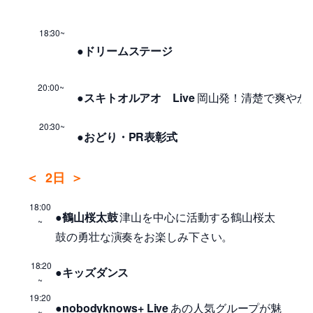
18:30~
●ドリームステージ
20:00~
●スキトオルアオ Live
岡山発！清楚で爽やか
20:30~
●おどり・PR表彰式
＜
2日
＞
18:00
●鶴山桜太鼓
津山を中心に活動する鶴山桜太
~
鼓の勇壮な演奏をお楽しみ下さい。
18:20
●キッズダンス
~
19:20
●nobodyknows+ Live
あの人気グループが魅
~