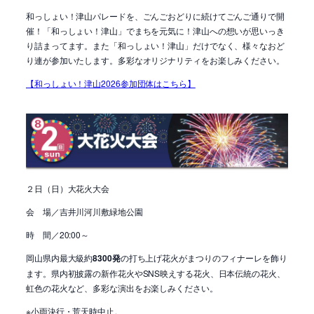
和っしょい！津山パレードを、ごんごおどりに続けてごんご通りで開
催！「和っしょい！津山」でまちを元気に！津山への想いが思いっき
り詰まってます。また「和っしょい！津山」だけでなく、様々なおど
り連が参加いたします。多彩なオリジナリティをお楽しみください。
【和っしょい！津山2026参加団体はこちら】
２日（日）大花火大会
会 場／吉井川河川敷緑地公園
時 間／20:00～
岡山県内最大級約
8300発
の打ち上げ花火がまつりのフィナーレを飾り
ます。県内初披露の新作花火やSNS映えする花火、日本伝統の花火、
虹色の花火など、多彩な演出をお楽しみください。
※小雨決行・荒天時中止。