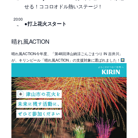
せる！ココロオドル熱いステージ！
20:00
●打上花火スタート
~
晴れ風ACTION
晴れ風ACTION今年度、「第48回津山納涼ごんごまつり IN 吉井川」
が、キリンビール「晴れ風ACTION」の支援対象に選ばれました！