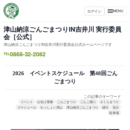
内
容
ログイン
MENU
を
ス
津山納涼ごんごまつりIN吉井川 実行委員
キ
会［公式］
ッ
津山納涼ごんごまつりIN吉井川実行委員会公式ホームページです
プ
0868-32-2082
TEL
2026 イベントスケジュール 第48回ごん
ごまつり
この記事のキーワード
イベント
お化け屋敷
ごんごまつり
ごんご踊り
さくらまつり
スケジュール
わっしょい津山
津山納涼ごんごまつり
縁日
花火
駐車場