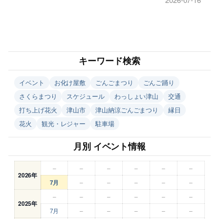
キーワード検索
イベント
お化け屋敷
ごんごまつり
ごんご踊り
さくらまつり
スケジュール
わっしょい津山
交通
打ち上げ花火
津山市
津山納涼ごんごまつり
縁日
花火
観光・レジャー
駐車場
月別 イベント情報
–
–
–
–
–
–
2026年
7月
–
–
–
–
–
–
–
–
–
–
–
2025年
7月
–
–
–
–
–