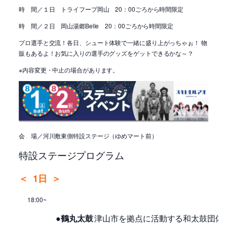
時 間／１日 トライフープ岡山 20：00ごろから時間限定
時 間／２日 岡山湯郷Belle 20：00ごろから時間限定
プロ選手と交流！各日、シュート体験で一緒に盛り上がっちゃぉ！ 物
販もあるよ！お気に入りの選手のグッズをゲットできるかな～？
※内容変更・中止の場合があります。
会 場／河川敷東側特設ステージ（ゆめマート前）
特設ステージプログラム
＜
1日
＞
18:00~
●鶴丸太鼓
津山市を拠点に活動する和太鼓団体