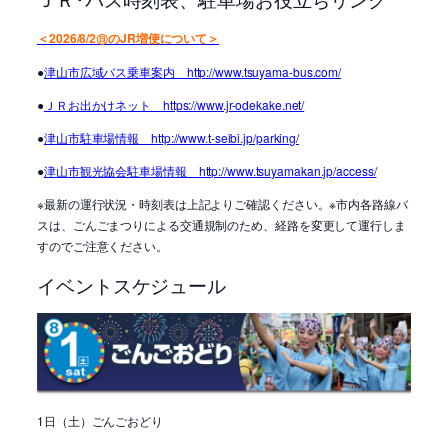
＜2026/8/2㊐のJR増便について＞
●
津山市広域バス乗車案内 http://www.tsuyama-bus.com/
●
ＪＲお出かけネット https://www.jr-odekake.net/
●
津山市駐車場情報 http://www.t-seibi.jp/parking/
●
津山市観光協会駐車場情報 http://www.tsuyamakan.jp/access/
※最新の運行状況・時刻表は上記よりご確認ください。※市内各路線バ
スは、ごんごまつりによる交通規制のため、経路を変更して運行しま
すのでご注意ください。
イベントスケジュール
1日（土）ごんごおどり