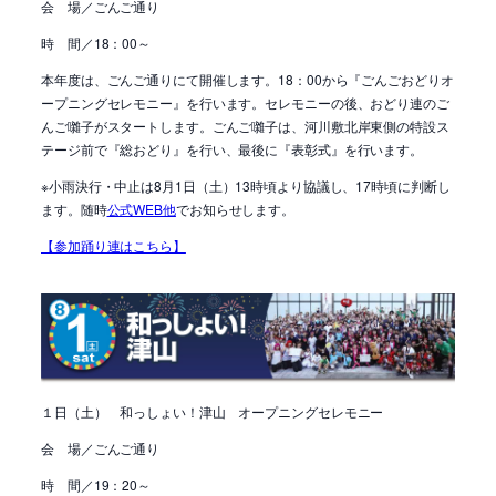
会 場／ごんご通り
時 間／18：00～
本年度は、ごんご通りにて開催します。18：00から『ごんごおどりオ
ープニングセレモニー』を行います。セレモニーの後、おどり連のご
んご囃子がスタートします。ごんご囃子は、河川敷北岸東側の特設ス
テージ前で『総おどり』を行い、最後に『表彰式』を行います。
※小雨決行・中止は8月1日（土）13時頃より協議し、17時頃に判断し
ます。随時
公式WEB他
でお知らせします。
【参加踊り連はこちら】
１日（土） 和っしょい！津山 オープニングセレモニー
会 場／ごんご通り
時 間／19：20～