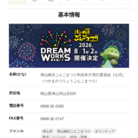
基本情報
名称(かな)
津山納涼ごんごまつりIN吉井川 実行委員会［公式］
（つやまのうりょうごんごまつり）
所在地
岡山県津山市山北520
電話番号
0868-32-2082
FAX番号
0868-32-2147
ジャンル
津山市
津山納涼ごんごまつり
ボランティア
観光・レジャー
組合・団体