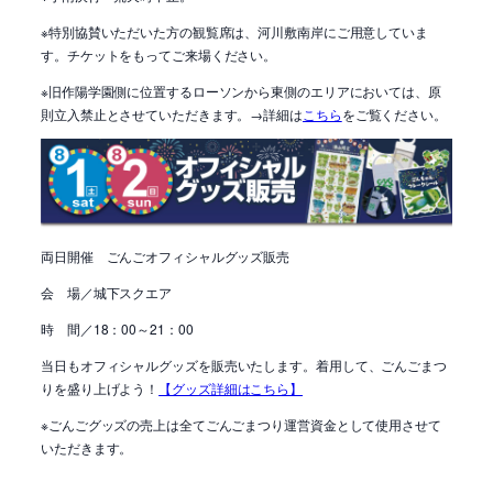
※特別協賛いただいた方の観覧席は、河川敷南岸にご用意していま
す。チケットをもってご来場ください。
※旧作陽学園側に位置するローソンから東側のエリアにおいては、原
則立入禁止とさせていただきます。→詳細は
こちら
をご覧ください。
両日開催 ごんごオフィシャルグッズ販売
会 場／城下スクエア
時 間／18：00～21：00
当日も
オフィシャルグッズを販売いたします。着用して、ごんごまつ
りを盛り上げよう！
【グッズ詳細はこちら】
※ごんごグッズの売上は全てごんごまつり運営資金として使用させて
いただきます。