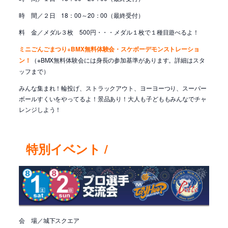
時 間／２日 18：00～20：00（最終受付）
料 金／メダル３枚 500円・・・
メダル１枚で１種目遊べるよ！
ミニごんごまつり
+
BMX無料体験会・スケボーデモンストレーショ
ン
！
（※BMX無料体験会には身長の参加基準があります。詳細はスタ
ッフまで）
みんな集まれ！輪投げ、ストラックアウト、ヨーヨーつり、スーパー
ボールすくいをやってるよ！景品あり！大人も子どももみんなでチャ
レンジしよう！
特
別イベント /
会 場／城下スクエア