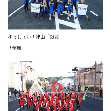
和っしょい！津山「銀賞」
「笑舞」