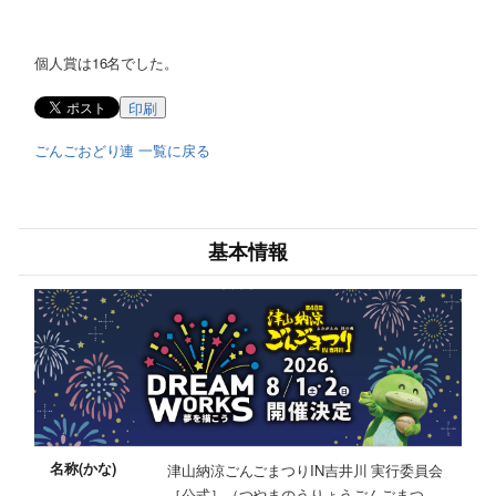
個人賞は16名でした。
印刷
ごんごおどり連 一覧に戻る
基本情報
名称(かな)
津山納涼ごんごまつりIN吉井川 実行委員会
［公式］（つやまのうりょうごんごまつ