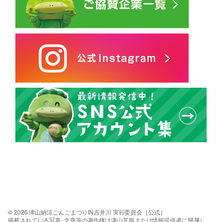
© 2026 津山納涼ごんごまつりIN吉井川 実行委員会［公式］
掲載されている写真･文章等の著作権は津山瓦版または情報提供者に帰属し、