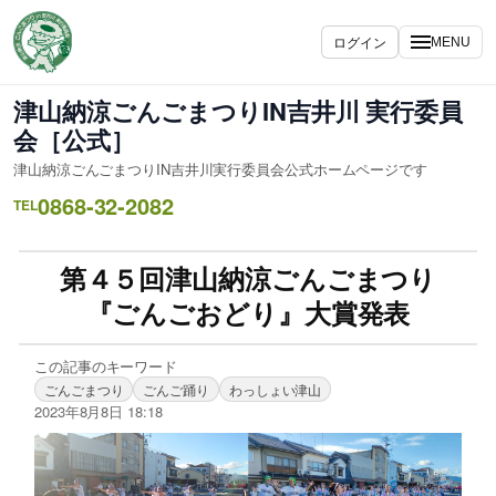
ログイン
MENU
津山納涼ごんごまつりIN吉井川 実行委員
会［公式］
津山納涼ごんごまつりIN吉井川実行委員会公式ホームページです
0868-32-2082
TEL
第４５回津山納涼ごんごまつり
『ごんごおどり』大賞発表
この記事のキーワード
ごんごまつり
ごんご踊り
わっしょい津山
2023年8月8日 18:18