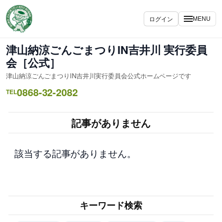
内
容
ログイン
MENU
を
ス
津山納涼ごんごまつりIN吉井川 実行委員
キ
会［公式］
ッ
津山納涼ごんごまつりIN吉井川実行委員会公式ホームページです
プ
0868-32-2082
TEL
記事がありません
該当する記事がありません。
キーワード検索