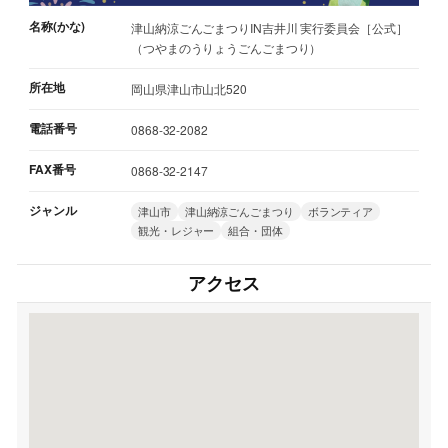
名称(かな)
津山納涼ごんごまつりIN吉井川 実行委員会［公式］
（つやまのうりょうごんごまつり）
所在地
岡山県津山市山北520
電話番号
0868-32-2082
FAX番号
0868-32-2147
ジャンル
津山市
津山納涼ごんごまつり
ボランティア
観光・レジャー
組合・団体
アクセス