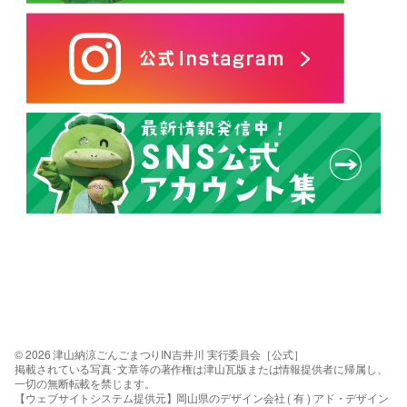
© 2026 津山納涼ごんごまつりIN吉井川 実行委員会［公式］
掲載されている写真･文章等の著作権は津山瓦版または情報提供者に帰属し、
一切の無断転載を禁じます。
【ウェブサイトシステム提供元】岡山県のデザイン会社 ( 有 ) アド・デザイン