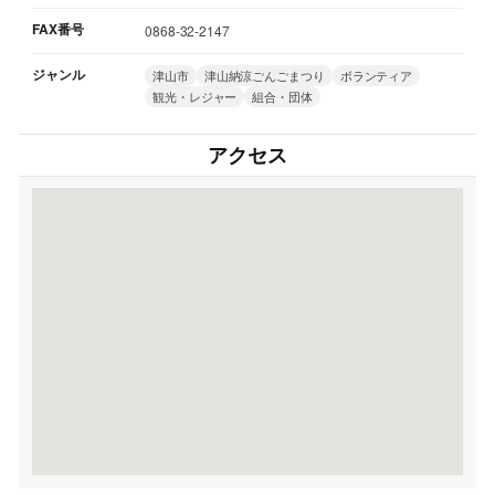
FAX番号
0868-32-2147
ジャンル
津山市
津山納涼ごんごまつり
ボランティア
観光・レジャー
組合・団体
アクセス