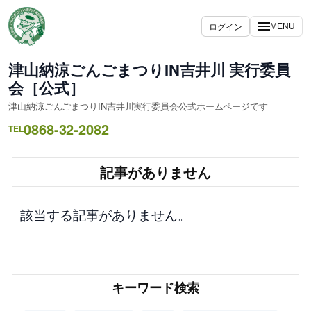
内
容
ログイン
MENU
を
ス
津山納涼ごんごまつりIN吉井川 実行委員
キ
会［公式］
ッ
津山納涼ごんごまつりIN吉井川実行委員会公式ホームページです
プ
0868-32-2082
TEL
記事がありません
該当する記事がありません。
キーワード検索