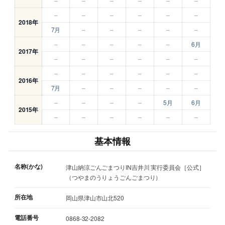
–
–
–
–
–
–
–
–
–
–
–
–
2018年
7月
–
–
–
–
–
–
–
–
–
–
6月
2017年
–
–
–
–
–
–
–
–
–
–
–
–
2016年
7月
–
–
–
–
–
–
–
–
–
5月
6月
2015年
–
–
–
–
–
–
基本情報
名称(かな)
津山納涼ごんごまつりIN吉井川 実行委員会［公式］
（つやまのうりょうごんごまつり）
所在地
岡山県津山市山北520
電話番号
0868-32-2082