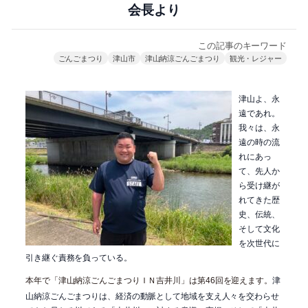
会長より
この記事のキーワード
ごんごまつり
津山市
津山納涼ごんごまつり
観光・レジャー
津山よ、永
遠であれ。
我々は、永
遠の時の流
れにあっ
て、先人か
ら受け継が
れてきた歴
史、伝統、
そして文化
を次世代に
引き継ぐ責務を負っている。
本年で「津山納涼ごんごまつりＩＮ吉井川」は第
回を迎えます。
津
46
山納涼ごんごまつりは、経済の動脈として地域を支え人々を交わらせ