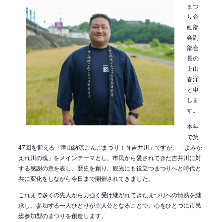
まつ
り企
画部
会副
部会
長の
上山
春洋
と申
しま
す。
本年
で第
47回を迎える「津山納涼ごんごまつりＩＮ吉井川」ですが、「よみが
えれ川の魂」をメインテーマとし、市民から愛されてきた吉井川に対
する感謝の意を表し、歴史を創り、観光にも役立つまつりへと時代と
共に変化をしながら今日まで開催されてきました。
これまで多くの先人から力強く受け継がれてきたまつりへの情熱を継
承し、参加する一人ひとりが主人公となることで、心をひとつに市民
総参加型のまつりを創造します。