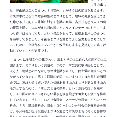
て生み出し
た「津山納涼ごんごまつりＩＮ吉井川」が４０回の節目を迎えます。
市民の手による市民総参加型のまつりとして、地域の発展を支えてき
た母なる川である吉井川に対する意識の高揚、吉井川を想う人々の魂
の復活を願い「よみがえれ川の魂」というメインテーマのもと、「ま
つり作りはまちづくり」という信念をもって、伝統ある津山のまつり
を継承してきました。今後もまつりを通じてより活力あるまちにして
いくために、企画部会メンバーが一致団結し未来を見据えて力強く行
動していくことが必要です。
まつりは地域文化の花であり、風土とその上に住む人の調和の上に
開きます。まつりという共通の一つのテーマに共に取り組むことで、
人と人、地域とのつながりや連帯意識が向上し、郷土愛の高揚へとつ
ながっていきます。第４０回津山納涼ごんごまつりＩＮ吉井川企画部
会では、連綿と受け継いできた伝統ある津山のまつりを更なる津山の
活力とするために、「水と光と音の祭典」という創始の想いを継承
し、４０回の節目にふさわしい暑さを吹き飛ばす迫力ある演出を推進
していきます。そして、おどり分科会、ステージ分科会、イベント分
科会、ＰＲ・環境分科会、資金・ロケーション分科会の５分科会を設
け、各分科会が担う役割がまつりを通じて市民やまちに与える影響や
果たしてきた役割を再確認し、一致団結し企画・運営を行っていきま