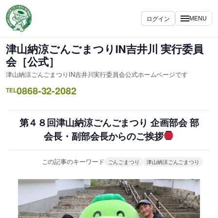
内
容
ログイン
MENU
を
ス
津山納涼ごんごまつりIN吉井川 実行委員
キ
会［公式］
ッ
津山納涼ごんごまつりIN吉井川実行委員会公式ホームページです
プ
0868-32-2082
TEL
第４８回津山納涼ごんごまつり 企画部会 部
会長・副部会長からのご挨拶
この記事のキーワード
ごんごまつり
津山納涼ごんごまつり