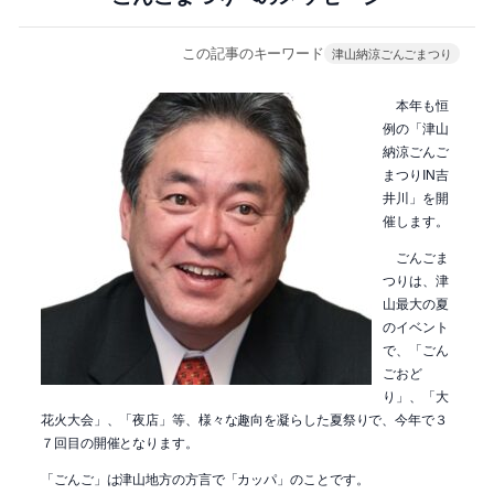
この記事のキーワード
津山納涼ごんごまつり
本年も恒
例の「津山
納涼ごんご
まつりIN吉
井川」を開
催します。
ごんごま
つりは、津
山最大の夏
のイベント
で、「ごん
ごおど
り」、「大
花火大会」、「夜店」等、様々な趣向を凝らした夏祭りで、今年で３
７回目の開催となります。
「ごんご」は津山地方の方言で「カッパ」のことです。