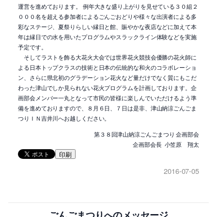
運営を進めております。 例年大きな盛り上がりを見せている３０組２
０００名を超える参加者によるごんごおどりや様々な出演者による多
彩なステージ、夏祭りらしい縁日と館、賑やかな夜店などに加えて本
年は縁日での水を用いたプログラムやスラックライン体験などを実施
予定です。
そしてラストを飾る大花火大会では世界花火競技会優勝の花火師に
よる日本トップクラスの技術と日本の伝統的な和火のコラボレーショ
ン、さらに県北初のグラデーション花火など量だけでなく質にもこだ
わった津山でしか見られない花火プログラムを計画しております。企
画部会メンバー一丸となって市民の皆様に楽しんでいただけるよう準
備を進めておりますので、８月６日、７日は是非、津山納涼ごんごま
つりＩＮ吉井川へお越しください。
第３８回津山納涼ごんごまつり 企画部会
企画部会長 小笠原 翔太
印刷
2016-07-05
ごんごまつりへのメッセージ