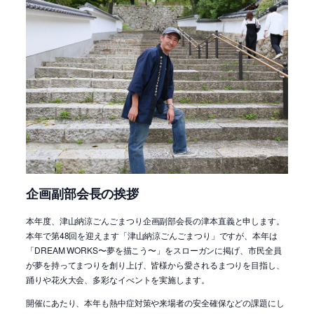
企画副部会長の挨拶
本年度、津山納涼ごんごまつり
企画副部会長
の津本直義と申します。
本年で第48回を迎えます「津山納涼ごんごまつり」ですが、本年は
「DREAM WORKS〜夢を描こう〜」をスローガンに掲げ、市民全員
が夢を持ってまつりを創り上げ、皆様から愛されるまつりを目指し、
踊りや花火大会、多彩なイべントを実施します。
開催にあたり、本年も熱中症対策や来場者の安全確保などの課題にし