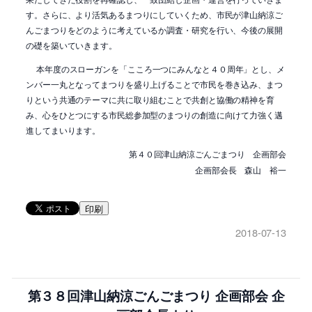
す。さらに、より活気あるまつりにしていくため、市民が津山納涼ご
んごまつりをどのように考えているか調査・研究を行い、今後の展開
の礎を築いていきます。
本年度のスローガンを「こころ一つにみんなと４０周年」とし、メ
ンバー一丸となってまつりを盛り上げることで市民を巻き込み、まつ
りという共通のテーマに共に取り組むことで共創と協働の精神を育
み、心をひとつにする市民総参加型のまつりの創造に向けて力強く邁
進してまいります。
第４０回津山納涼ごんごまつり 企画部会
企画部会長 森山 裕一
印刷
2018-07-13
第３８回津山納涼ごんごまつり 企画部会 企