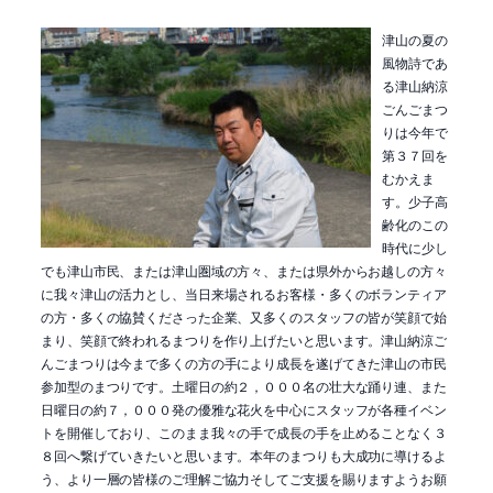
津山の夏の
風物詩であ
る津山納涼
ごんごまつ
りは今年で
第３７回を
むかえま
す。少子高
齢化のこの
時代に少し
でも津山市民、または津山圏域の方々、または県外からお越しの方々
に我々津山の活力とし、当日来場されるお客様・多くのボランティア
の方・多くの協賛くださった企業、又多くのスタッフの皆が笑顔で始
まり、笑顔で終われるまつりを作り上げたいと思います。津山納涼ご
んごまつりは今まで多くの方の手により成長を遂げてきた津山の市民
参加型のまつりです。土曜日の約２，０００名の壮大な踊り連、また
日曜日の約７，０００発の優雅な花火を中心にスタッフが各種イベン
トを開催しており、このまま我々の手で成長の手を止めることなく３
８回へ繋げていきたいと思います。本年のまつりも大成功に導けるよ
う、より一層の皆様のご理解ご協力そしてご支援を賜りますようお願