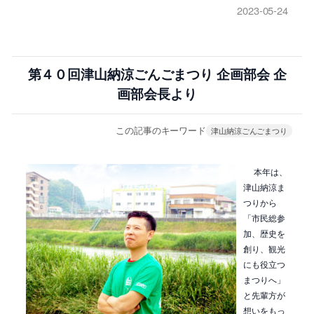
2023-05-24
第４０回津山納涼ごんごまつり 企画部会 企
画部会長より
この記事のキーワード
津山納涼ごんごまつり
本年は、
津山納涼ま
つりから
「市民総参
加、歴史を
創り、観光
にも役立つ
まつりへ」
と先輩方が
想いをもっ