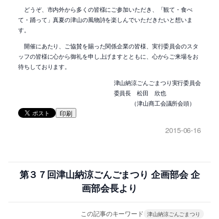
どうぞ、市内外から多くの皆様にご参加いただき、「観て・食べ
て・踊って」真夏の津山の風物詩を楽しんでいただきたいと想いま
す。
開催にあたり、ご協賛を賜った関係企業の皆様、実行委員会のスタ
ッフの皆様に心から御礼を申し上げますとともに、心からご来場をお
待ちしております。
津山納涼ごんごまつり実行委員会
委員長 松田 欣也
（津山商工会議所会頭）
印刷
2015-06-16
第３７回津山納涼ごんごまつり 企画部会 企
画部会長より
この記事のキーワード
津山納涼ごんごまつり