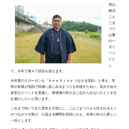
津山
納涼
ごん
ごま
つり
は夏
の一
大イ
ベン
トと
し
て、今年で第４７回目を迎えます。
今年度のスローガンを「Ｎｅｗ Ｓｔｅｐ つながる笑顔」と考え、市
民の皆様が笑顔で快適に楽しめるまつりを目指すために、花火大会や
多彩なイベントを実施し、来場者の皆さまに忘れられないひとときを
お届けしたいと思います。
これまで紡いできた歴史を大切にし、ごんごまつりから生まれる人々
のつながりや喜び、心温まる瞬間を笑顔にかえ、未来に向けた新しい
一歩とします。