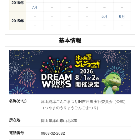
2016年
7月
–
–
–
–
–
–
–
–
–
5月
6月
2015年
–
–
–
–
–
–
基本情報
名称(かな)
津山納涼ごんごまつりIN吉井川 実行委員会［公式］
（つやまのうりょうごんごまつり）
所在地
岡山県津山市山北520
電話番号
0868-32-2082