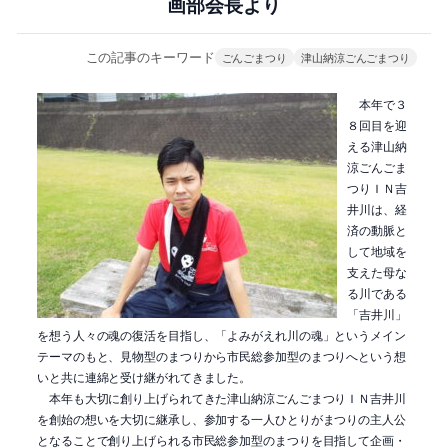
画部会長より
この記事のキーワード
ごんごまつり
津山納涼ごんごまつり
本年で３
８回目を迎
える津山納
涼ごんごま
つりＩＮ吉
井川は、経
済の動脈と
して地域を
支えた母な
る川である
「吉井川」
を想う人々の魂の復活を目指し、「よみがえれ川の魂」というメイン
テーマのもと、見物型のまつりから市民総参加型のまつりへという想
いと共に連綿と受け継がれてきました。
本年も大切に創り上げられてきた津山納涼ごんごまつりＩＮ吉井川
を創始の想いを大切に継承し、参加する一人ひとりがまつりの主人公
となることで創り上げられる市民総参加型のまつりを目指して企画・