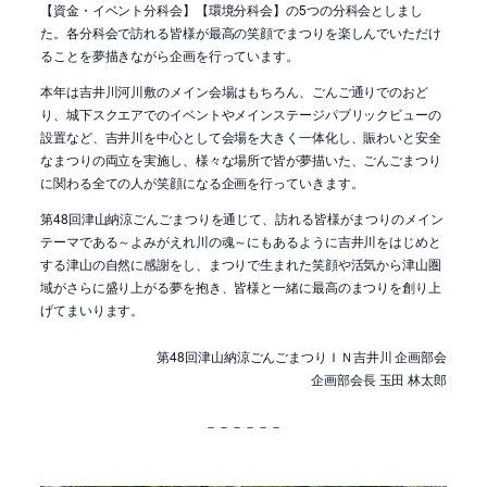
【資金・イベント分科会】【環境分科会】の5つの分科会としまし
た。各分科会で訪れる皆様が最高の笑顔でまつりを楽しんでいただけ
ることを夢描きながら企画を行っています。
本年は吉井川河川敷のメイン会場はもちろん、ごんご通りでのおど
り、城下スクエアでのイベントやメインステージパブリックビューの
設置など、吉井川を中心として会場を大きく一体化し、賑わいと安全
なまつりの両立を実施し、様々な場所で皆が夢描いた、ごんごまつり
に関わる全ての人が笑顔になる企画を行っていきます。
第48回津山納涼ごんごまつりを通じて、訪れる皆様がまつりのメイン
テーマである～よみがえれ川の魂～にもあるように吉井川をはじめと
する津山の自然に感謝をし、まつりで生まれた笑顔や活気から津山圏
域がさらに盛り上がる夢を抱き、皆様と一緒に最高のまつりを創り上
げてまいります。
第48回津山納涼ごんごまつりＩＮ吉井川 企画部会
企画部会長 玉田 林太郎
－－－－－－