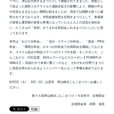
ーマに、津山を代表するまつりとして開催されてきました。突如とし
て始まった新型コロナウイルス感染症拡大の影響により、開催の中止
や交流もままならない期間が続きましたが、現在では制限も徐々に緩
和されてきております。市民総参加型を目指すまつりとして、来場者
の皆様も運営側の皆様も希薄になっていた人と人との交流を深め合
い、たくさんの「笑顔」がうまれる笑顔あふれるまつりにしたいと思
っております。
本年は「おどり分科会」、「花火・ステージ分科会」、「資金・PR分
科会」、「環境分科会」の４つの分科会で企画部会を構成しておりま
す。スマイル花火や特設ステージのライブや太鼓・キッズダンス、ご
んごおどり、行灯設置、SDGｓブースなどスローガン【 POWER of
SMILE 】～笑顔の力で未来に繋ぐ～のもと、それぞれの分野でまつり
に笑顔を咲かせられるようメンバー一丸となって準備を進めておりま
す。
8月5日（土）、6日（日）は是非、津山納涼ごんごまつりへお越しく
ださい。
第４５回津山納涼ごんごまつりＩＮ吉井川 企画部会
企画部会長 武岡 省吾
印刷