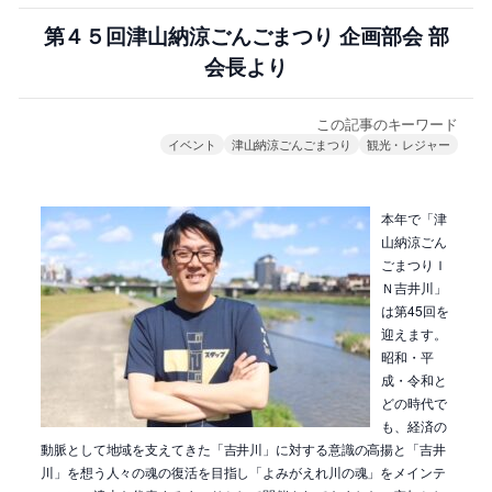
第４５回津山納涼ごんごまつり 企画部会 部
会長より
この記事のキーワード
イベント
津山納涼ごんごまつり
観光・レジャー
本年で「津
山納涼ごん
ごまつりＩ
Ｎ吉井川」
は第45回を
迎えます。
昭和・平
成・令和と
どの時代で
も、経済の
動脈として地域を支えてきた「吉井川」に対する意識の高揚と「吉井
川」を想う人々の魂の復活を目指し「よみがえれ川の魂」をメインテ