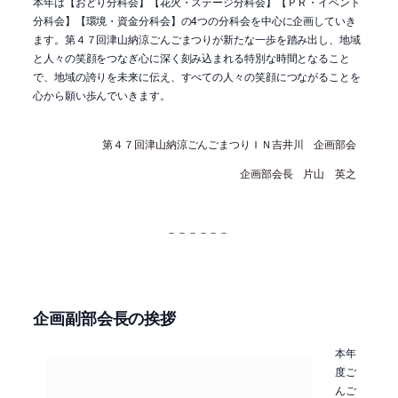
本年は【おどり分科会】【花火・ステージ分科会】【ＰＲ・イベント
分科会】【環境・資金分科会】の4つの分科会を中心に企画していき
ます。第４７回津山納涼ごんごまつりが新たな一歩を踏み出し、地域
と人々の笑顔をつなぎ心に深く刻み込まれる特別な時間となること
で、地域の誇りを未来に伝え、すべての人々の笑顔につながることを
心から願い歩んでいきます。
第４７回津山納涼ごんごまつりＩＮ吉井川 企画部会
企画部会長 片山 英之
－－－－－－
企画副部会長の挨拶
本年
度ご
んご