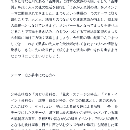
てきた母なる川である「吉井川」に対する意識の高揚、そして「吉井
川」を想う人々の魂の復活を目指し「よみがえれ川の魂」をメインテ
ーマに開催されてきました。まつりという共通の一つのテーマに取り
組むことで、人と人、地域とのつながりや連帯意識が向上し、郷土愛
の高揚へとつなげていきます。メンバー一丸となってまつりを盛り上
げることで市民を巻き込み、心をひとつにする市民総参加型のまつり
の創造に向けて力強く邁進しましょう。今年度の津山納涼ごんごまつ
りでは、これまで数多の先人から受け継がれてきたまつりへの情熱を
継承し、さらに先の次世代まで続くような沢山の夢中を作り出すよう
なまつりにしてまいりましょう。
テーマ：心が夢中になる方へ
分科会構成を「おどり分科会」「花火・ステージ分科会」「ＰＲ・イ
ベント分科会」「環境・資金分科会」の
4
つの構成とし、迫力のある
ごんごばやし、和っしょい！津山による踊り連による演舞、「夢」を
テーマにしたステージ、県下最大級の花火やご好評いただいている花
火協賛席の運営、各種
PR
や昔ながらの縁日イベント、
7
年ぶりの復活
となるお化け屋敷、日常に溶け込むグッズ作成や環境にも配慮した運