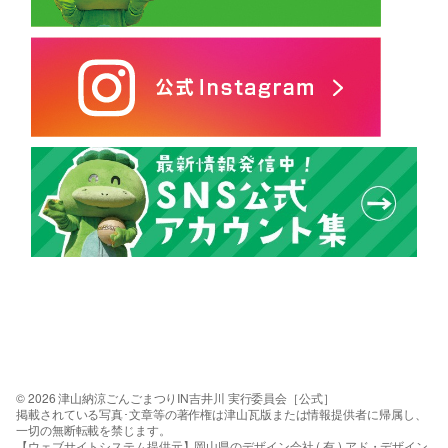
© 2026 津山納涼ごんごまつりIN吉井川 実行委員会［公式］
掲載されている写真･文章等の著作権は津山瓦版または情報提供者に帰属し、
一切の無断転載を禁じます。
【ウェブサイトシステム提供元】岡山県のデザイン会社 ( 有 ) アド・デザイン