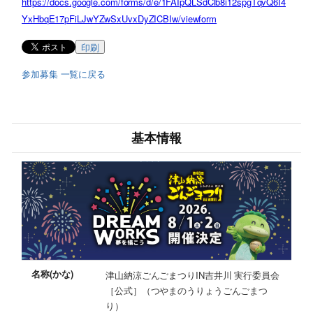
https://docs.google.com/forms/d/e/1FAIpQLSdClb8i12spgTqvQ6I4
YxHbqE17pFiLJwYZwSxUvxDyZICBIw/viewform
印刷
参加募集 一覧に戻る
基本情報
名称(かな)
津山納涼ごんごまつりIN吉井川 実行委員会
［公式］（つやまのうりょうごんごまつ
り）