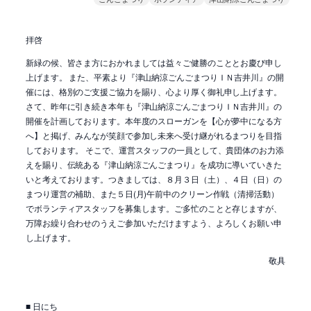
拝啓
新緑の候、皆さま方におかれましては益々ご健勝のこととお慶び申し
上げます。 また、平素より『津山納涼ごんごまつりＩＮ吉井川』の開
催には、格別のご支援ご協力を賜り、心より厚く御礼申し上げます。
さて、昨年に引き続き本年も『津山納涼ごんごまつりＩＮ吉井川』の
開催を計画しております。本年度のスローガンを【心が夢中になる方
へ】と掲げ、みんなが笑顔で参加し未来へ受け継がれるまつりを目指
しております。 そこで、運営スタッフの一員として、貴団体のお力添
えを賜り、伝統ある『津山納涼ごんごまつり』を成功に導いていきた
いと考えております。つきましては、８月３日（土）、４日（日）の
まつり運営の補助、また５日(月)午前中のクリーン作戦（清掃活動）
でボランティアスタッフを募集します。ご多忙のことと存じますが、
万障お繰り合わせのうえご参加いただけますよう、よろしくお願い申
し上げます。
敬具
■ 日にち