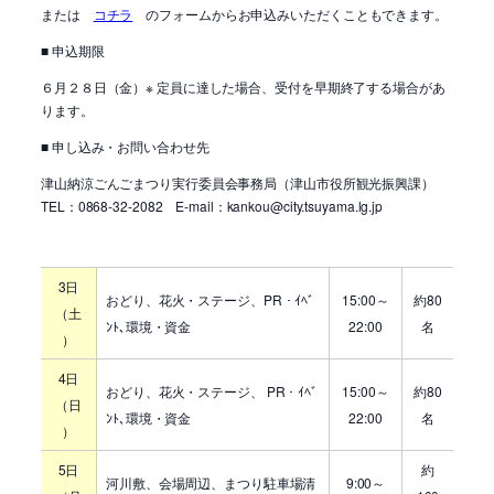
または
コチラ
のフォームからお申込みいただくこともできます。
■ 申込期限
６月２８日（金）※ 定員に達した場合、受付を早期終了する場合があ
ります。
■ 申し込み・お問い合わせ先
津山納涼ごんごまつり実行委員会事務局（津山市役所観光振興課）
TEL：0868-32-2082 E-mail：kankou@city.tsuyama.lg.jp
3日
おどり、花火・ステージ、PR・ｲﾍﾞ
15:00～
約80
（土
ﾝﾄ､環境・資金
22:00
名
）
4日
おどり、花火・ステージ、 PR・ｲﾍﾞ
15:00～
約80
（日
ﾝﾄ､環境・資金
22:00
名
）
5日
約
河川敷、会場周辺、まつり駐車場清
9:00～