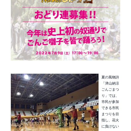
夏の風物詩
「津山納涼
ごんごまつ
り」では、
市民が参加
できる市民
まつりを目
指し、花火
に負けない