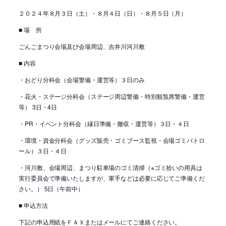
２０２４年８月３日（土）・８月４日（日）・８月５日（月）
■ 場 所
ごんごまつり会場及び会場周辺、吉井川河川敷
■ 内容
・おどり分科会（会場警備・運営等）３日のみ
・花火・ステージ分科会（ステージ周辺警備・特別観覧席警備・運営
等） 3日・4日
・PR・イベント分科会（縁日準備・撤収・運営等）３日・４日
・環境・資金分科会（グッズ販売・ゴミブース監視・会場ゴミパトロ
ール）３日・４日
・河川敷、会場周辺、まつり駐車場のゴミ清掃（※ゴミ拾いの用具は
実行委員会で準備いたしますが、軍手などは必要に応じてご準備くだ
さい。） 5日（午前中）
■ 申込方法
下記の申込用紙をＦＡＸまたはメールにてご連絡ください。