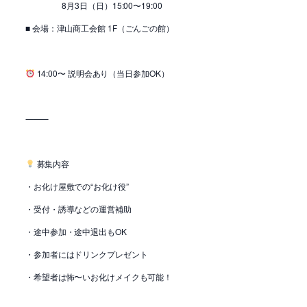
8月3日（日）15:00〜19:00
■ 会場：津山商工会館 1F（ごんごの館）
14:00〜 説明会あり（当日参加OK）
⸻
募集内容
・お化け屋敷での“お化け役”
・受付・誘導などの運営補助
・途中参加・途中退出もOK
・参加者にはドリンクプレゼント
・希望者は怖〜いお化けメイクも可能！