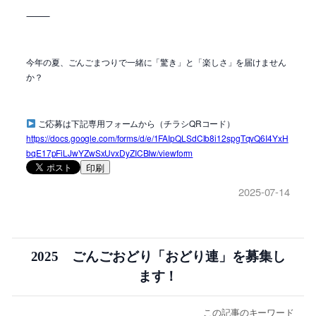
⸻
今年の夏、ごんごまつりで一緒に「驚き」と「楽しさ」を届けません
か？
ご応募は下記専用フォームから（チラシQRコード）
https://docs.google.com/forms/d/e/1FAIpQLSdClb8i12spgTqvQ6I4YxH
bqE17pFiLJwYZwSxUvxDyZICBIw/viewform
印刷
2025-07-14
2025 ごんごおどり「おどり連」を募集し
ます！
この記事のキーワード