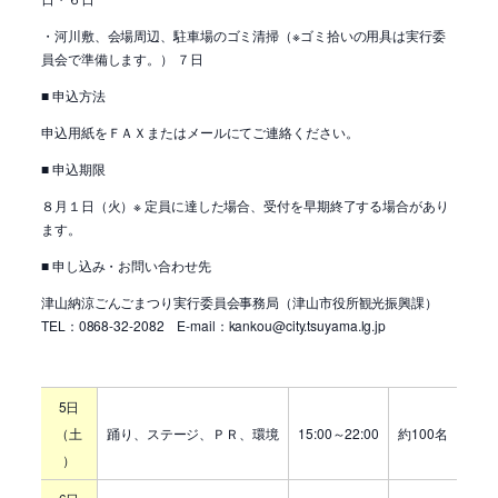
・河川敷、会場周辺、駐車場のゴミ清掃（※ゴミ拾いの用具は実行委
員会で準備します。） ７日
■ 申込方法
申込用紙をＦＡＸまたはメールにてご連絡ください。
■ 申込期限
８月１日（火）※ 定員に達した場合、受付を早期終了する場合があり
ます。
■ 申し込み・お問い合わせ先
津山納涼ごんごまつり実行委員会事務局（津山市役所観光振興課）
TEL：0868-32-2082 E-mail：kankou@city.tsuyama.lg.jp
5日
（土
踊り、ステージ、ＰＲ、環境
15:00～22:00
約100名
）