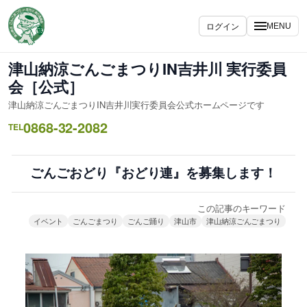
内
容
ログイン
MENU
を
ス
津山納涼ごんごまつりIN吉井川 実行委員
キ
会［公式］
ッ
津山納涼ごんごまつりIN吉井川実行委員会公式ホームページです
プ
0868-32-2082
TEL
ごんごおどり『おどり連』を募集します！
この記事のキーワード
イベント
ごんごまつり
ごんご踊り
津山市
津山納涼ごんごまつり