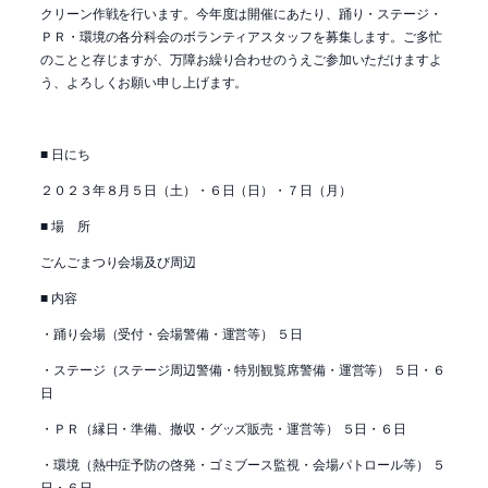
クリーン作戦を行います。今年度は開催にあたり、踊り・ステージ・
ＰＲ・環境の各分科会のボランティアスタッフを募集します。ご多忙
のことと存じますが、万障お繰り合わせのうえご参加いただけますよ
う、よろしくお願い申し上げます。
■ 日にち
２０２３年８月５日（土）・６日（日）・７日（月）
■ 場 所
ごんごまつり会場及び周辺
■ 内容
・踊り会場（受付・会場警備・運営等） ５日
・ステージ（ステージ周辺警備・特別観覧席警備・運営等） ５日・６
日
・ＰＲ（縁日・準備、撤収・グッズ販売・運営等） ５日・６日
・環境（熱中症予防の啓発・ゴミブース監視・会場パトロール等） ５
日・６日