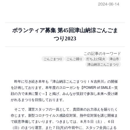
2024-06-14
ボランティア募集 第45回津山納涼ごんごま
つり2023
この記事のキーワード
ごんごまつり
ごんご踊り
打ち上げ花火
津山市
津山納涼ごんごまつり
昨年に引き続き本年も『津山納涼ごんごまつりＩＮ吉井川』の開催
を計画しております。本年度のスローガンを【POWER of SMILE～笑
顔の力で未来に繋ぐ～】と掲げ、みんなが笑顔で参加し未来へ受け継
がれるまつりを目指しております。
そこで、運営スタッフの一員として、貴団体のお力添えを賜りたく
存じます。新型コロナウイルス感染症対策、熱中症対策を講じ開催ま
で鋭意準備してまいります。つきましては、８月５日（土）、６日
（日）のまつり運営、また７日(月)の午前中に、スタッフ全員による