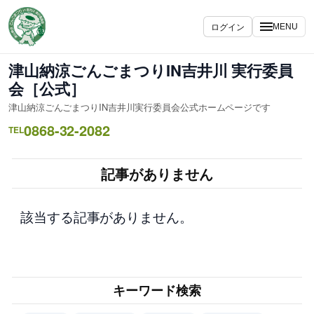
内
容
ログイン
MENU
を
ス
津山納涼ごんごまつりIN吉井川 実行委員
キ
会［公式］
ッ
津山納涼ごんごまつりIN吉井川実行委員会公式ホームページです
プ
0868-32-2082
TEL
記事がありません
該当する記事がありません。
キーワード検索