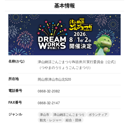
基本情報
名称(かな)
津山納涼ごんごまつりIN吉井川 実行委員会［公式］
（つやまのうりょうごんごまつり）
所在地
岡山県津山市山北520
電話番号
0868-32-2082
FAX番号
0868-32-2147
ジャンル
津山市
津山納涼ごんごまつり
ボランティア
観光・レジャー
組合・団体