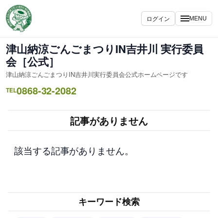
内
容
ログイン
MENU
を
ス
津山納涼ごんごまつりIN吉井川 実行委員
キ
会［公式］
ッ
津山納涼ごんごまつりIN吉井川実行委員会公式ホームページです
プ
0868-32-2082
TEL
記事がありません
該当する記事がありません。
キーワード検索