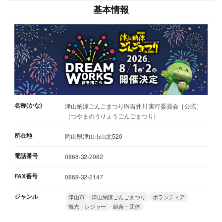
基本情報
名称(かな)
津山納涼ごんごまつりIN吉井川 実行委員会［公式］
（つやまのうりょうごんごまつり）
所在地
岡山県津山市山北520
電話番号
0868-32-2082
FAX番号
0868-32-2147
ジャンル
津山市
津山納涼ごんごまつり
ボランティア
観光・レジャー
組合・団体