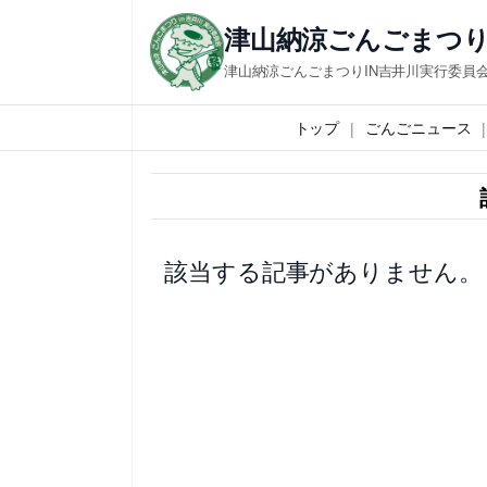
内
津山納涼ごんごまつり
容
津山納涼ごんごまつりIN吉井川実行委員
を
ス
トップ
ごんごニュース
キ
ッ
プ
該当する記事がありません。