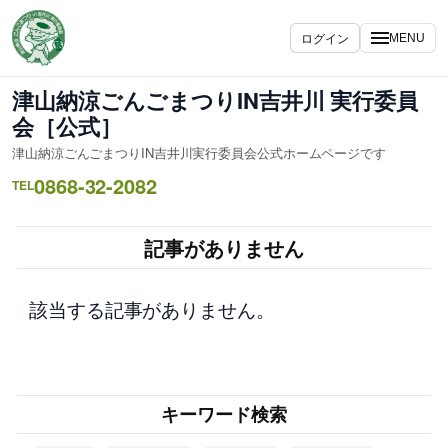
内
容
ログイン
MENU
を
ス
津山納涼ごんごまつりIN吉井川 実行委員
キ
会［公式］
ッ
津山納涼ごんごまつりIN吉井川実行委員会公式ホームページです
プ
0868-32-2082
TEL
記事がありません
該当する記事がありません。
キーワード検索