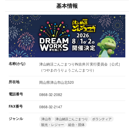
基本情報
名称(かな)
津山納涼ごんごまつりIN吉井川 実行委員会［公式］
（つやまのうりょうごんごまつり）
所在地
岡山県津山市山北520
電話番号
0868-32-2082
FAX番号
0868-32-2147
ジャンル
津山市
津山納涼ごんごまつり
ボランティア
観光・レジャー
組合・団体