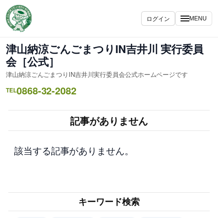
内
容
ログイン
MENU
を
ス
津山納涼ごんごまつりIN吉井川 実行委員
キ
会［公式］
ッ
津山納涼ごんごまつりIN吉井川実行委員会公式ホームページです
プ
0868-32-2082
TEL
記事がありません
該当する記事がありません。
キーワード検索