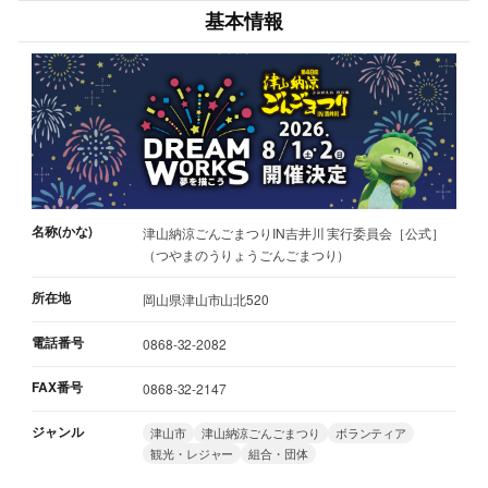
基本情報
名称(かな)
津山納涼ごんごまつりIN吉井川 実行委員会［公式］
（つやまのうりょうごんごまつり）
所在地
岡山県津山市山北520
電話番号
0868-32-2082
FAX番号
0868-32-2147
ジャンル
津山市
津山納涼ごんごまつり
ボランティア
観光・レジャー
組合・団体