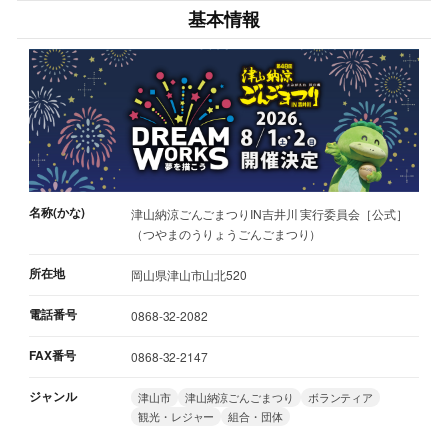
基本情報
名称(かな)
津山納涼ごんごまつりIN吉井川 実行委員会［公式］
（つやまのうりょうごんごまつり）
所在地
岡山県津山市山北520
電話番号
0868-32-2082
FAX番号
0868-32-2147
ジャンル
津山市
津山納涼ごんごまつり
ボランティア
観光・レジャー
組合・団体