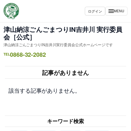
内
容
ログイン
MENU
を
ス
津山納涼ごんごまつりIN吉井川 実行委員
キ
会［公式］
ッ
津山納涼ごんごまつりIN吉井川実行委員会公式ホームページです
プ
0868-32-2082
TEL
記事がありません
該当する記事がありません。
キーワード検索