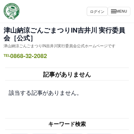
内
容
ログイン
MENU
を
ス
津山納涼ごんごまつりIN吉井川 実行委員
キ
会［公式］
ッ
津山納涼ごんごまつりIN吉井川実行委員会公式ホームページです
プ
0868-32-2082
TEL
記事がありません
該当する記事がありません。
キーワード検索