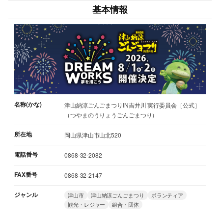
基本情報
名称(かな)
津山納涼ごんごまつりIN吉井川 実行委員会［公式］
（つやまのうりょうごんごまつり）
所在地
岡山県津山市山北520
電話番号
0868-32-2082
FAX番号
0868-32-2147
ジャンル
津山市
津山納涼ごんごまつり
ボランティア
観光・レジャー
組合・団体