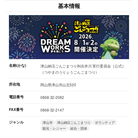
基本情報
名称(かな)
津山納涼ごんごまつりIN吉井川 実行委員会［公式］
（つやまのうりょうごんごまつり）
所在地
岡山県津山市山北520
電話番号
0868-32-2082
FAX番号
0868-32-2147
ジャンル
津山市
津山納涼ごんごまつり
ボランティア
観光・レジャー
組合・団体