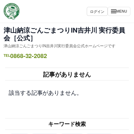
内
容
ログイン
MENU
を
ス
津山納涼ごんごまつりIN吉井川 実行委員
キ
会［公式］
ッ
津山納涼ごんごまつりIN吉井川実行委員会公式ホームページです
プ
0868-32-2082
TEL
記事がありません
該当する記事がありません。
キーワード検索