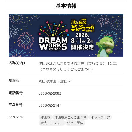
基本情報
名称(かな)
津山納涼ごんごまつりIN吉井川 実行委員会［公式］
（つやまのうりょうごんごまつり）
所在地
岡山県津山市山北520
電話番号
0868-32-2082
FAX番号
0868-32-2147
ジャンル
津山市
津山納涼ごんごまつり
ボランティア
観光・レジャー
組合・団体