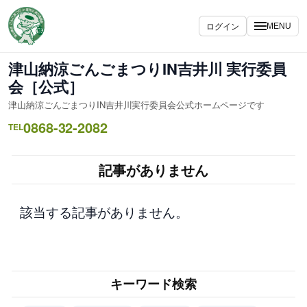
内
容
ログイン
MENU
を
ス
津山納涼ごんごまつりIN吉井川 実行委員
キ
会［公式］
ッ
津山納涼ごんごまつりIN吉井川実行委員会公式ホームページです
プ
0868-32-2082
TEL
記事がありません
該当する記事がありません。
キーワード検索