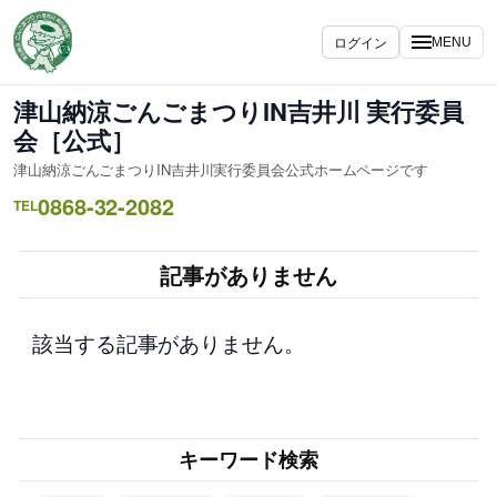
内
容
ログイン
MENU
を
ス
津山納涼ごんごまつりIN吉井川 実行委員
キ
会［公式］
ッ
津山納涼ごんごまつりIN吉井川実行委員会公式ホームページです
プ
0868-32-2082
TEL
記事がありません
該当する記事がありません。
キーワード検索