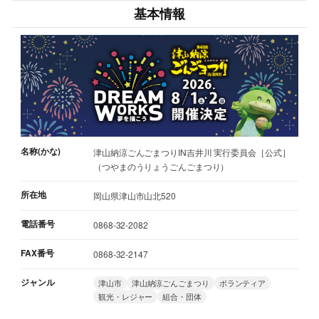
基本情報
名称(かな)
津山納涼ごんごまつりIN吉井川 実行委員会［公式］
（つやまのうりょうごんごまつり）
所在地
岡山県津山市山北520
電話番号
0868-32-2082
FAX番号
0868-32-2147
ジャンル
津山市
津山納涼ごんごまつり
ボランティア
観光・レジャー
組合・団体