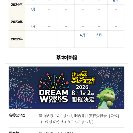
–
–
–
–
–
6月
2024年
7月
–
–
–
–
–
–
–
–
–
–
–
2023年
7月
–
–
–
–
–
–
–
–
4月
5月
–
2022年
–
–
–
–
–
–
基本情報
名称(かな)
津山納涼ごんごまつりIN吉井川 実行委員会［公式］
（つやまのうりょうごんごまつり）