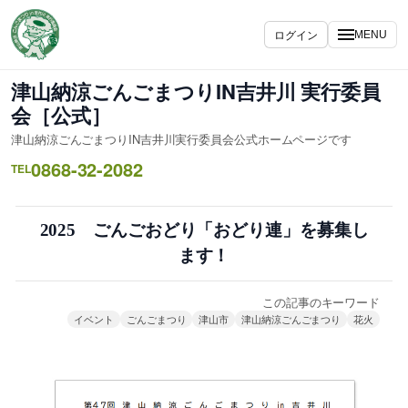
内
容
ログイン
MENU
を
ス
津山納涼ごんごまつりIN吉井川 実行委員
キ
会［公式］
ッ
津山納涼ごんごまつりIN吉井川実行委員会公式ホームページです
プ
0868-32-2082
TEL
2025 ごんごおどり「おどり連」を募集し
ます！
この記事のキーワード
イベント
ごんごまつり
津山市
津山納涼ごんごまつり
花火