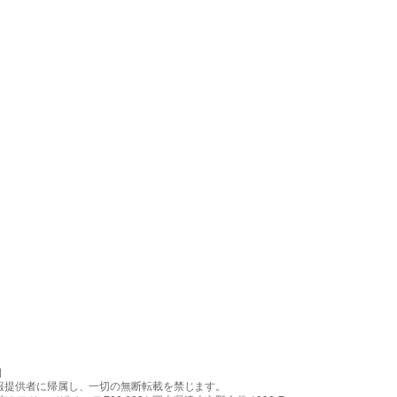
］
報提供者に帰属し、一切の無断転載を禁じます。