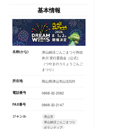
基本情報
名称(かな)
津山納涼ごんごまつりIN吉
井川 実行委員会［公式］
（つやまのうりょうごんご
まつり）
所在地
岡山県津山市山北520
電話番号
0868-32-2082
FAX番号
0868-32-2147
ジャンル
津山市
津山納涼ごんごまつり
ボランティア