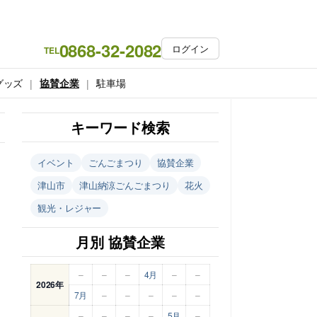
0868-32-2082
ログイン
TEL
グッズ
協賛企業
駐車場
キーワード検索
イベント
ごんごまつり
協賛企業
津山市
津山納涼ごんごまつり
花火
観光・レジャー
月別 協賛企業
–
–
–
4月
–
–
2026年
7月
–
–
–
–
–
–
–
–
–
5月
–