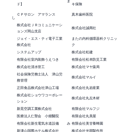
ま
ド】
キ保険
ＣＰサロン アマランス
真木歯科医院
し
株式会社ＪＲコミュニケーシ
株式会社誠商社
ョンズ岡山支店
ジェイ・エス・ティ電子工業
またの内科循環器科クリニッ
株式会社
ク
システムアップ
株式会社松建
有限会社室内装飾うえつき
有限会社松本防災工業
株式会社清水管工
株式会社マヤ薬局
社会保険労務士法人 津山労
株式会社マルイ
務管理
正田食品株式会社津山工場
株式会社丸岩産業
株式会社ショウワコーポレー
株式会社丸左木材
ション
新晃空調工業株式会社
有限会社マルフジ
医療法人仁聖会 小畑醫院
有限会社丸美屋
有限会社新生電気水道設備
み
有限会社美甘養蜂園
新津山国際ホテル株式会社
株式会社光岡製作所