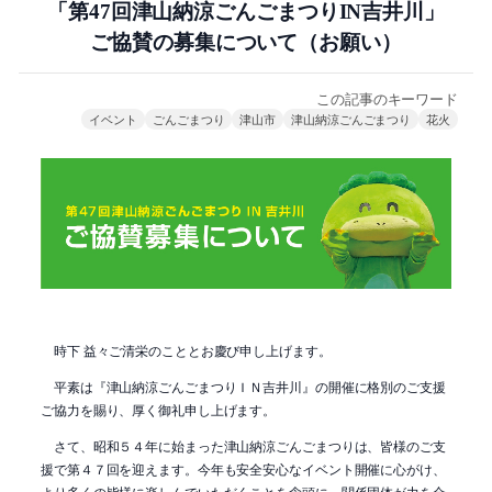
「第47回津山納涼ごんごまつりIN吉井川」
ご協賛の募集について（お願い）
この記事のキーワード
イベント
ごんごまつり
津山市
津山納涼ごんごまつり
花火
時下 益々ご清栄のこととお慶び申し上げます。
平素は『津山納涼ごんごまつりＩＮ吉井川』の開催に格別のご支援
ご協力を賜り、厚く御礼申し上げます。
さて、昭和５４年に始まった津山納涼ごんごまつりは、皆様のご支
援で第４７回を迎えます。今年も安全安心なイベント開催に心がけ、
より多くの皆様に楽しんでいただくことを念頭に、関係団体が力を合