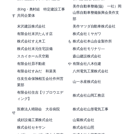
美作自動車整備(協) 一社）岡
水ing・奥村組 特定建設工事
山県自動車整備振興会美作支
す
共同企業体
部
末沢建設株式会社
美作マツダ自動車株式会社
有限会社末沢たんす店
株式会社ミヤガワ
株式会社すえ木工
も
株式会社本山合金製作所
株式会社末元住宅設備
株式会社モリナリ―
スカイホール天空殿
森山建設株式会社
有限会社昴不動産
や
有限会社八木住建
有限会社すみだ 和菜美
八州電気工業株式会社
住友生命保険相互会社作州営
山一水産株式会社
業部
有限会社住吉【リブロウエデ
株式会社山岡工務店
ィング】
医療法人晴顕会 大谷病院
株式会社山形電気工事
せ
成好設備工業株式会社
山菊株式会社
株式会社セキサン
株式会社山照