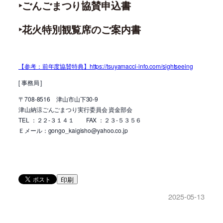
‣ごんごまつり協賛申込書
‣花火特別観覧席のご案内書
【参考：前年度協賛特典】https://tsuyamacci-info.com/sightseeing
[ 事務局 ]
〒708-8516 津山市山下30-9
津山納涼ごんごまつり実行委員会 資金部会
TEL ：２２-３１４１ FAX ：２３-５３５６
Ｅメール：gongo_kaigisho@yahoo.co.jp
印刷
2025-05-13