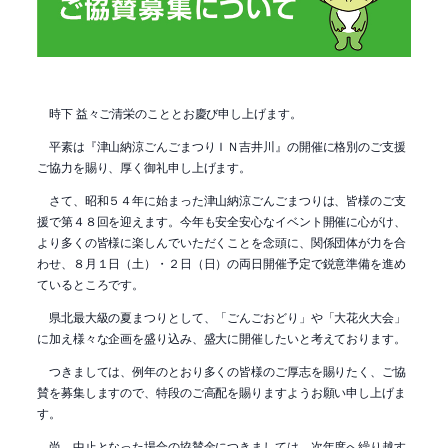
時下 益々ご清栄のこととお慶び申し上げます。
平素は『津山納涼ごんごまつりＩＮ吉井川』の開催に格別のご支援
ご協力を賜り、厚く御礼申し上げます。
さて、昭和５４年に始まった津山納涼ごんごまつりは、皆様のご支
援で第４８回を迎えます。今年も安全安心なイベント開催に心がけ、
より多くの皆様に楽しんでいただくことを念頭に、関係団体が力を合
わせ、８月１日（土）・２日（日）の両日開催予定で鋭意準備を進め
ているところです。
県北最大級の夏まつりとして、「ごんごおどり」や「大花火大会」
に加え様々な企画を盛り込み、盛大に開催したいと考えております。
つきましては、例年のとおり多くの皆様のご厚志を賜りたく、ご協
賛を募集しますので、特段のご高配を賜りますようお願い申し上げま
す。
尚、中止となった場合の協賛金につきましては、次年度へ繰り越す