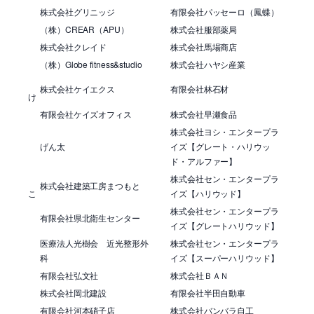
株式会社グリニッジ
有限会社パッセーロ（鳳蝶）
（株）CREAR（APU）
株式会社服部薬局
株式会社クレイド
株式会社馬場商店
（株）Globe fitness&studio
株式会社ハヤシ産業
株式会社ケイエクス
有限会社林石材
け
有限会社ケイズオフィス
株式会社早瀬食品
株式会社ヨシ・エンタープラ
げん太
イズ【グレート・ハリウッ
ド・アルファー】
株式会社セン・エンタープラ
株式会社建築工房まつもと
こ
イズ【ハリウッド】
株式会社セン・エンタープラ
有限会社県北衛生センター
イズ【グレートハリウッド】
医療法人光樹会 近光整形外
株式会社セン・エンタープラ
科
イズ【スーパーハリウッド】
有限会社弘文社
株式会社ＢＡＮ
株式会社岡北建設
有限会社半田自動車
有限会社河本硝子店
株式会社バンバラ自工