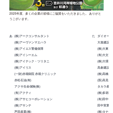
2025年度、多くの企業の皆様にご協賛をいただきました。 ありがと
うございます。
あ
(株)アークコンサルタント
た
ダイオーペ
(株)アーヴァンマエハラ
大進建設(株
(株)アイエス警備保障
(株)大東
(株)アイシーエム
(有)大文字
(株)アイテック・ツリタニ
(株)大環
(株)アイリス
高倉建設(有
(一財)赤堀病院 赤堀クリニック
(株)高橋
赤松石油(有)
(医)高見徳
アクサ生命保険(株)
タカラ産業(
(有)アクティ
(株)多胡本
(株)アサヒコーポレーション
(有)田中化
(株)アサンテ
田中実業(株
芦田産業(株)
(株)タナベ