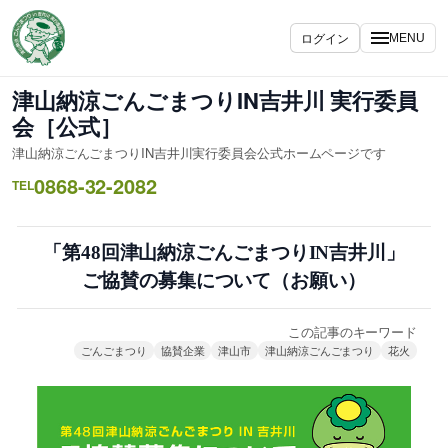
内
容
ログイン
MENU
を
ス
津山納涼ごんごまつりIN吉井川 実行委員
キ
会［公式］
ッ
津山納涼ごんごまつりIN吉井川実行委員会公式ホームページです
プ
0868-32-2082
TEL
「第48回津山納涼ごんごまつりIN吉井川」
ご協賛の募集について（お願い）
この記事のキーワード
ごんごまつり
協賛企業
津山市
津山納涼ごんごまつり
花火