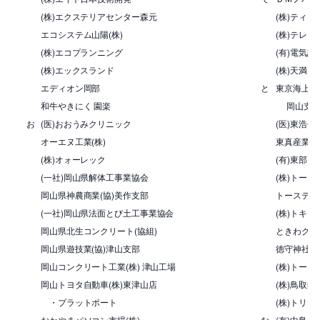
(株)エクステリアセンター森元
(株)ティー
エコシステム山陽(株)
(株)テレビ
(株)エコプランニング
(有)電気設
(株)エックスランド
(株)天満屋
エディオン岡部
と
東京海上日
和牛やきにく 園楽
岡山支店
お
(医)おおうみクリニック
(医)東浩会
オーエヌ工業(株)
東真産業(
(株)オォーレック
(有)東部
(一社)岡山県解体工事業協会
(株)トー
岡山県神農商業(協)美作支部
トーステ(株
(一社)岡山県法面とび土工事業協会
(株)トキア
岡山県北生コンクリート(協組)
ときわグル
岡山県遊技業(協)津山支部
徳守神社
岡山コンクリート工業(株) 津山工場
(株)トー
岡山トヨタ自動車(株)東津山店
(株)鳥取銀
・プラットポート
(株)トリゴ
おかやまパソコン市場(株)
な
(有)中島呉