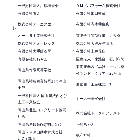
一般財団法人江原積善会
ＤＭノバフォーム株式会社
有限会社園楽
有限会社出口林業
株式会社オーエスエー
有限会社寺本葬儀店
お
オーエヌ工業株式会社
有限会社電気設備 カタダ
株式会社オォーレック
株式会社天満屋津山店
有限会社大手町薬局
と
有限会社土井花店
有限会社おおやま
医療法人 東浩会 石川病院
東真産業株式会社トーシン車
岡山県作陽高等学校
検ランド クリアー25津山
岡山県神農商業協同組合津山
東部電子工業株式会社
支部
一般社団法人 岡山県法面とび
トーステ株式会社
土工事業協会
岡山県北生コンクリート協同
株式会社トータルアシスト
組合
岡山県遊技業(協)津山支部
斗輝ちゃん
岡山トヨタ自動車株式会社
徳守神社
U-Car津山