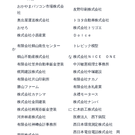
おかやまパソコン市場株式会
友野印刷株式会社
社
奥出屋運送株式会社
トヨタ自動車株式会社
おせろ
株式会社トリゴエ
株式会社小原産業
Ｄｏｌｃｅ
有限会社鶴山衛生センター
トレビック模型
か
鶴山不動産株式会社
な
株式会社ＮＩＣＥ ＯＮＥ
有限会社笠井自動車鈑金塗装
中川敏憲税理士事務所
梶岡建設株式会社
株式会社中塚建設
有限会社片山印刷所
有限会社ナカノ
勝山ファーム
有限会社永礼産業
株式会社カナシマ
永禮モータース
株式会社金田建装
株式会社ナンバ
株式会社柄尾谷鈑金塗装
に
仁木鉄工株式会社
河井林産株式会社
医療法人 西下病院
有限会社神﨑会計事務所
西日本環境測定株式会社
西日本電信電話株式会社 岡
菅田株式会社