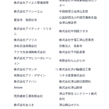
株式会社アイエス警備保障
ター
株式会社アイシーエム
中国税理士会津山支部
公益財団法人中国労働衛生協
愛染寺 国府台寺
会津山検診所
株式会社アイテック・ツリタ
株式会社中四国クボタ
ニ
株式会社アイリス
株式会社中電工津山営業所
赤松石油有限会社
宗教法人 長泉寺
アクサ生命保険株式会社
株式会社千代延産業
株式会社アサヒコーポレーシ
有限会社ちんがらや
ョン
株式会社アサンテ
つ
株式会社月の輪建設工業
有限会社アド・デザイン
ツチダ産業株式会社
株式会社アドバン
株式会社津山朝日新聞社
Amore
株式会社津山医研
津山宇部生コンクリート株式
荒田建材工業有限会社
会社
株式会社ありき
津山鶴山ホテル