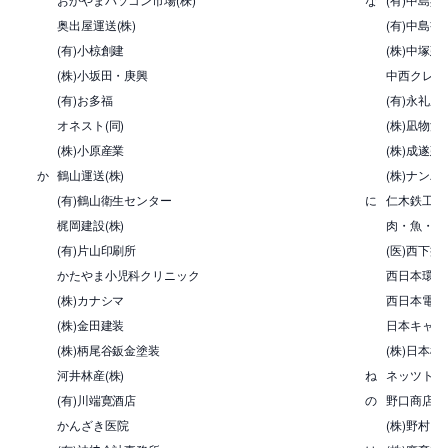
奥出屋運送(株)
(有)中島書
(有)小椋創建
(株)中塚建
(株)小坂田・庚興
中西クレー
(有)お多福
(有)永礼産
オネスト(同)
(株)凪物流
(株)小原産業
(株)成遂建
か
鶴山運送(株)
(株)ナン
(有)鶴山衛生センター
に
仁木鉄工(株
梶岡建設(株)
肉・魚・鍋 
(有)片山印刷所
(医)西下病
かたやま小児科クリニック
西日本環境測
(株)カナシマ
西日本電信電
(株)金田建装
日本キャタ
(株)柄尾谷鈑金塗装
(株)日本
河井林産(株)
ね
ネッツトヨタ
(有)川端寛酒店
の
野口商店
かんざき医院
(株)野村