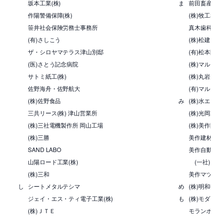
坂本工業(株)
ま
前田畜産運送
作陽警備保障(株)
(株)牧工務
笹井社会保険労務士事務所
真木歯科医
(有)さしこう
(株)松建
ザ・シロヤマテラス津山別邸
(有)松本防
(医)さとう記念病院
(株)マルイ
サトミ紙工(株)
(株)丸岩産
佐野海舟・佐野航大
(有)マルフ
(株)佐野食品
み
(株)水エ
三共リース(株) 津山営業所
(株)光岡製
(株)三社電機製作所 岡山工場
(株)美作開
(株)三勝
美作建材(株
SAND LABO
美作自動車整
山陽ロード工業(株)
(一社)岡
(株)三和
美作マツダ
し
シートメタルテシマ
め
(株)明和技
ジェイ・エス・ティ電子工業(株)
も
(株)モダン
(株)ＪＴＥ
モランボン