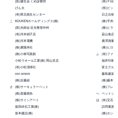
(医)健生会 くめ診療所
(有)Ｐico
げん太
(有)ビッグ
(有)県北衛生センター
日之出物産(
こ
KOUKENホールディングス(株)
(株)平井組
(医)光樹会 近光整形外科
(株)ヒラ
(有)河本硝子店
蒜山食品加工
(株)河本電機
廣澤測量設計
(株)廣陽本社
(株)ヒロタ
(株)小林写真館
ふ
(有)ファ
小松ウオール工業(株) 岡山支店
福井印刷(株
(有)小松清掃社
富士グルー
con amore
藤島建築
(株)近藤組
(株)藤本塗
さ
(株)サーキュラーペット
(株)フレッ
(株)斎藤撚糸
へ
ペットショ
(株)サインアート
ほ
(有)宝石お
坂田砕石工業(株)
訪問看護ス
坂本建設(株)
(株)ホン