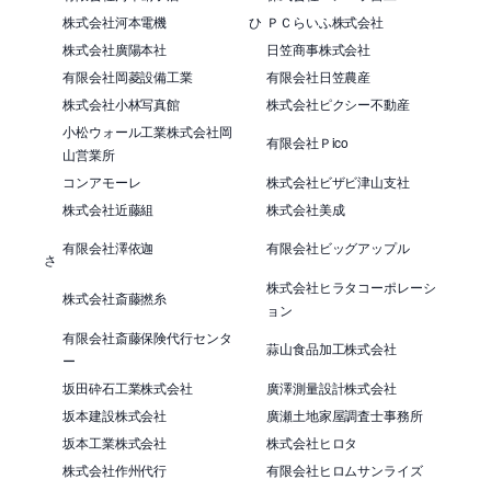
株式会社河本電機
ひ
ＰＣらいふ株式会社
株式会社廣陽本社
日笠商事株式会社
有限会社岡菱設備工業
有限会社日笠農産
株式会社小林写真館
株式会社ピクシー不動産
小松ウォール工業株式会社岡
有限会社Ｐico
山営業所
コンアモーレ
株式会社ビザビ津山支社
株式会社近藤組
株式会社美成
有限会社澤依迦
有限会社ビッグアップル
さ
株式会社ヒラタコーポレーシ
株式会社斎藤撚糸
ョン
有限会社斎藤保険代行センタ
蒜山食品加工株式会社
ー
坂田砕石工業株式会社
廣澤測量設計株式会社
坂本建設株式会社
廣瀬土地家屋調査士事務所
坂本工業株式会社
株式会社ヒロタ
株式会社作州代行
有限会社ヒロムサンライズ