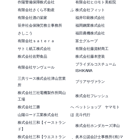
作陽警備保障株式会社
有限会社ヒロモト美粧院
有限会社さくら不動産
ふ
株式会社フィット
有限会社酒の栄家
福井印刷株式会社
笹井社会保険労務士事務所
福岡鋼業株式会社
さしこう
福田農機株式会社
有限会社ｓａｔｅｒａ
富士グループ
サトミ紙工株式会社
有限会社藤資材商工
株式会社佐野食品
株式会社藤本塗装
ブライダルコスチューム
有限会社サンヴェール
ISHIKAWA
三共リース株式会社津山営業
ブリアサヴァラン
所
株式会社三社電機製作所岡山
株式会社フレッシュ
工場
株式会社三勝
へ
ペットショップ ヤマモト
山陽ロード工業株式会社
ほ
北斗代行
株式会社三和【イーストラン
株式会社ホンダカーズ津山
ド】
株式会社三和【ウエストラン
眞木公認会計士事務所/(有)マ