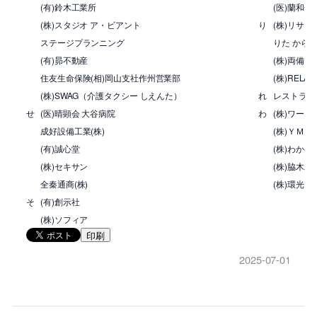
(有)鈴木工業所
(医)蘭和会
(株)スタジオ ア・ビアント
り
(株)リサー
ステージプランニング
りた から
(有)昴不動産
(株)両備シ
住友生命保険(相)岡山支社作州営業部
(株)RELAT
(株)SWAG（介護タクシー しえんた）
れ
レストラン
せ
(医)晴顕会 大谷病院
わ
(株)ワード
成好設備工業(株)
(株)ＹＭ
(有)誠心堂
(株)わか
(株)セキサン
(株)脇木工
全秦通商(株)
(株)環光
そ
(有)創示社
(株)ソフィア
印刷
2025-07-01