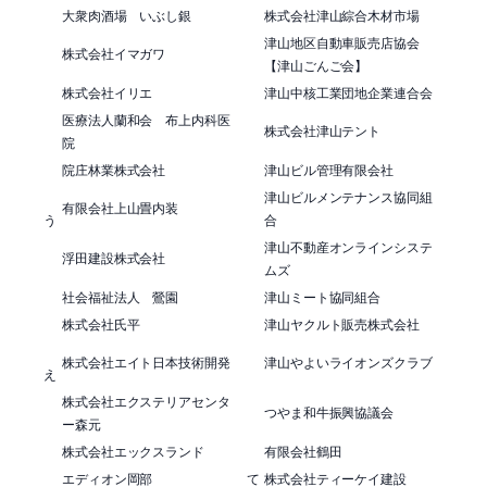
大衆肉酒場 いぶし銀
株式会社津山綜合木材市場
津山地区自動車販売店協会
株式会社イマガワ
【津山ごんご会】
株式会社イリエ
津山中核工業団地企業連合会
医療法人蘭和会 布上内科医
株式会社津山テント
院
院庄林業株式会社
津山ビル管理有限会社
津山ビルメンテナンス協同組
有限会社上山畳内装
う
合
津山不動産オンラインシステ
浮田建設株式会社
ムズ
社会福祉法人 鶯園
津山ミート協同組合
株式会社氏平
津山ヤクルト販売株式会社
株式会社エイト日本技術開発
津山やよいライオンズクラブ
え
株式会社エクステリアセンタ
つやま和牛振興協議会
ー森元
株式会社エックスランド
有限会社鶴田
エディオン岡部
て
株式会社ティーケイ建設