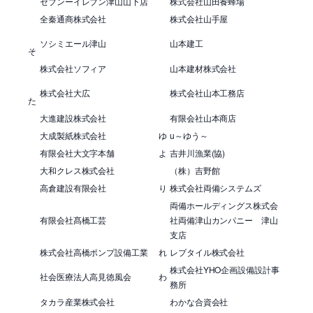
セブンーイレブン津山山下店
株式会社山田養蜂場
全秦通商株式会社
株式会社山手屋
ソシミエール津山
山本建工
そ
株式会社ソフィア
山本建材株式会社
株式会社大広
株式会社山本工務店
た
大進建設株式会社
有限会社山本商店
大成製紙株式会社
ゆ
u～ゆう～
有限会社大文字本舗
よ
吉井川漁業(協)
大和クレス株式会社
（株）吉野館
高倉建設有限会社
り
株式会社両備システムズ
両備ホールディングス株式会
有限会社髙橋工芸
社両備津山カンパニー 津山
支店
株式会社高橋ポンプ設備工業
れ
レプタイル株式会社
株式会社YHO企画設備設計事
社会医療法人高見徳風会
わ
務所
タカラ産業株式会社
わかな合資会社