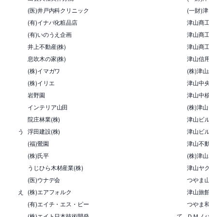
(医)井戸内科クリニック
(一財)津山
(有)イナバ化粧品店
津山商工会
(有)いのうえ企画
津山商工会
井上不動産(株)
津山商工会
息吹木の家(株)
津山信用金
(株)イマガワ
(株)津山
(株)イリエ
津山中央ロ
岩野園
津山中核工
インテリア山田
(株)津山テ
院庄林業(株)
津山ビル管理
う
浮田建設(株)
津山ビルメ
(福)鶯園
津山不動産
(株)氏平
(株)津山
うじひら木材産業(株)
津山ヤクル
(医)ウナデ会
つやま山下
え
(株)エアフォルク
津山旅館組
(有)エイチ・エス・ピー
つやま和牛
(株)エイト日本技術開発
て
ＤＭノバフ