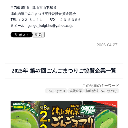
〒708-8516 津山市山下30-9
津山納涼ごんごまつり実行委員会 資金部会
TEL ：２２-３１４１ FAX ：２３-５３５６
Ｅメール：gongo_kaigisho@yahoo.co.jp
印刷
2026-04-27
2025年 第47回ごんごまつりご協賛企業一覧
この記事のキーワード
ごんごまつり
協賛企業
津山納涼ごんごまつり