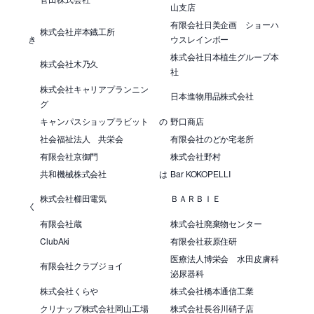
山支店
有限会社日美企画 ショーハ
株式会社岸本鐡工所
き
ウスレインボー
株式会社日本植生グループ本
株式会社木乃久
社
株式会社キャリアプランニン
日本進物用品株式会社
グ
キャンパスショップラビット
の
野口商店
社会福祉法人 共栄会
有限会社のどか宅老所
有限会社京御門
株式会社野村
共和機械株式会社
は
Bar KOKOPELLI
株式会社櫛田電気
ＢＡＲＢＩＥ
く
有限会社蔵
株式会社廃棄物センター
ClubAki
有限会社萩原住研
医療法人博栄会 水田皮膚科
有限会社クラブジョイ
泌尿器科
株式会社くらや
株式会社橋本通信工業
クリナップ株式会社岡山工場
株式会社長谷川硝子店