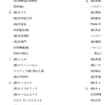
(有)神﨑会計事務所
は
(株)廃棄物
菅田(株)
ハウスペイ
き
(株)キクチ
(医)博栄
(株)岸本鉄工所
(株)橋本通
(福)共栄会
Pasta Vita
共栄建設(株)
(株)長谷川
(株)共栄電気
パッケージ
(有)京御門
(株)服部薬
共和機械(株)
パナソニッ
KING GRILL
津山工
く
(株)くらや
(株)馬場商
(株)グリーンベルト
(株)ハヤシ
クリナップ(株) 岡山工場
(有)林
(株)CREAR
(株)早瀬食
け
(株)ケイエクス
(株)ＢＡＮ
(有)ケイズオフィス
ひ
(株)Ｂｅコ
(株)ケーエムカーズ
日笠商事(株
ＫＤＣ ダンススタジオ
(有)日笠農