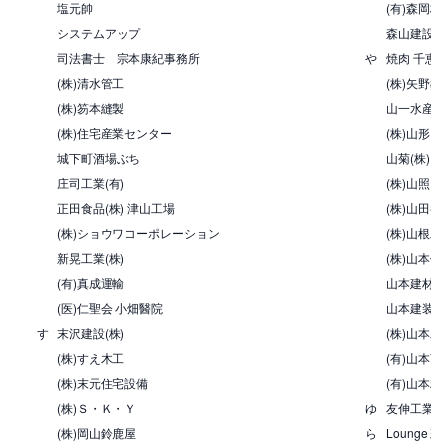
塩元帥
(有)森岡林
システムアップ
森山建設(株
司法書士 宗本康紀事務所
や
焼肉 千恵
(株)清水管工
(株)矢野教
(株)笏本縫製
山一水産(株
(株)住宅産業センター
(株)山形電
城下町酒場ぶち
山菊(株)
庄司工業(有)
(株)山照
正田食品(株) 津山工場
(株)山田養
(株)ショウワコーポレーション
(株)山根工
新晃工業(株)
(株)山本仮
(有)真成運輸
山本建材(株
(医)仁聖会 小畑醫院
山本建装
す
末沢建設(株)
(株)山本工
(株)すえ木工
(有)山本商
(株)末元住宅設備
(有)山本精
(株)Ｓ・Ｋ・Ｙ
ゆ
友伸工業(有
(株)岡山鈴鹿屋
ら
Lounge 彩