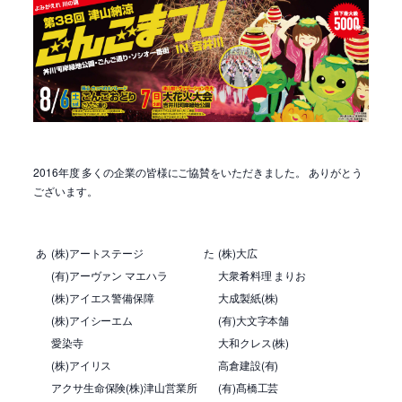
2016年度 多くの企業の皆様にご協賛をいただきました。 ありがとう
ございます。
あ
(株)アートステージ
た
(株)大広
(有)アーヴァン マエハラ
大衆肴料理 まりお
(株)アイエス警備保障
大成製紙(株)
(株)アイシーエム
(有)大文字本舗
愛染寺
大和クレス(株)
(株)アイリス
高倉建設(有)
アクサ生命保険(株)津山営業所
(有)髙橋工芸