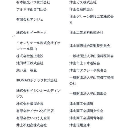
有本観光バス株式会社
津山ガス株式会社
アルネ津山専門店会
津山金融懇談会
津山グリーン建設工業株式会
有限会社アンジェ
社
株式会社イーテック
津山工業原料株式会社
い
イオンリテール株式会社イオ
津山国際総合音楽祭委員会
ンモール津山
株式会社池上建設
一般社団法人津山歯科医師会
池田精工株式会社
津山市上下水道協会
憩い屋 颯花
津山市タクシー事業者会
一般財団法人津山市都市整備
IKOMAロボテック株式会社
公社
株式会社イシンホールディン
一般財団法人津山慈風会
グス
株式会社板屋金属
津山商工会議所
有限会社イナバ化粧品店
津山商工会議所女性会
有限会社いのうえ企画
津山商工会議所青年部
井上不動産株式会社
津山信用金庫