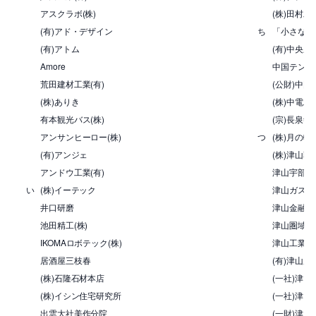
アスクラボ(株)
(株)田村工
(有)アド・デザイン
ち
「小さな親
(有)アトム
(有)中央
Amore
中国テント(
荒田建材工業(有)
(公財)中
(株)ありき
(株)中電
有本観光バス(株)
(宗)長泉寺
アンサンヒーロー(株)
つ
(株)月の輪
(有)アンジェ
(株)津山朝
アンドウ工業(有)
津山宇部生
い
(株)イーテック
津山ガス(株
井口研磨
津山金融懇
池田精工(株)
津山圏域工
IKOMAロボテック(株)
津山工業原料
居酒屋三枝春
(有)津山産
(株)石隆石材本店
(一社)津
(株)イシン住宅研究所
(一社)津
出雲大社美作分院
(一財)津