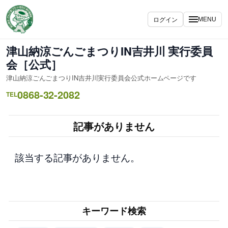
内
容
ログイン
MENU
を
ス
津山納涼ごんごまつりIN吉井川 実行委員
キ
会［公式］
ッ
津山納涼ごんごまつりIN吉井川実行委員会公式ホームページです
プ
0868-32-2082
TEL
記事がありません
該当する記事がありません。
キーワード検索