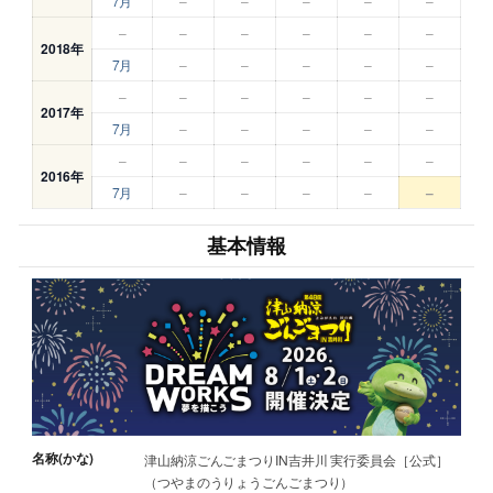
7月
–
–
–
–
–
–
–
–
–
–
–
2018年
7月
–
–
–
–
–
–
–
–
–
–
–
2017年
7月
–
–
–
–
–
–
–
–
–
–
–
2016年
7月
–
–
–
–
–
基本情報
名称(かな)
津山納涼ごんごまつりIN吉井川 実行委員会［公式］
（つやまのうりょうごんごまつり）