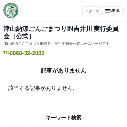
内
容
ログイン
MENU
を
ス
津山納涼ごんごまつりIN吉井川 実行委員
キ
会［公式］
ッ
津山納涼ごんごまつりIN吉井川実行委員会公式ホームページです
プ
0868-32-2082
TEL
記事がありません
該当する記事がありません。
キーワード検索