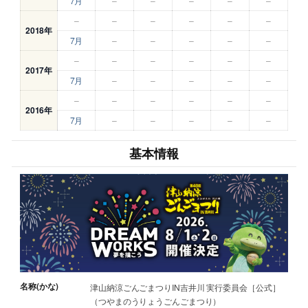
7月
–
–
–
–
–
–
–
–
–
–
–
2018年
7月
–
–
–
–
–
–
–
–
–
–
–
2017年
7月
–
–
–
–
–
–
–
–
–
–
–
2016年
7月
–
–
–
–
–
基本情報
名称(かな)
津山納涼ごんごまつりIN吉井川 実行委員会［公式］
（つやまのうりょうごんごまつり）